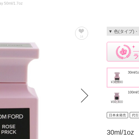
ay 50ml/1.7oz
▼ 色(タイプ)
14
ラ
30ml/1
¥30,690
100ml/
¥60,300
日本未発売
代引
30ml/1oz