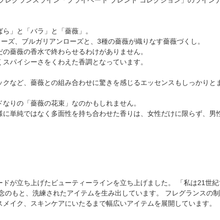
ばら」と「バラ」と「薔薇」。
ローズ、ブルガリアンローズと、3種の薔薇が織りなす薔薇づくし。
だの薔薇の香水で終わらせるわけがありません。
くスパイシーさをくわえた香調となっています。
リックなど、薔薇との組み合わせに驚きを感じるエッセンスもしっかりと
ドなりの「薔薇の花束」なのかもしれません。
様に単純ではなく多面性を持ち合わせた香りは、女性だけに限らず、男
ードが立ち上げたビューティーラインを立ち上げました。 「私は21世
理念のもと、洗練されたアイテムを生み出しています。 フレグランスの
スメイク、スキンケアにいたるまで幅広いアイテムを展開しています。