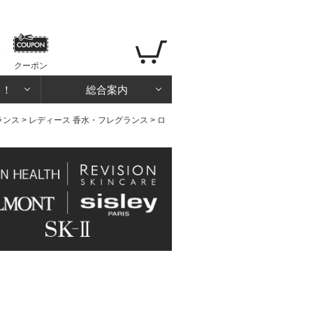
クーポン
る！
総合案内
ランス
>
レディース 香水・フレグランス
> ロ