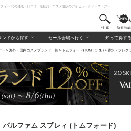
トムフォード)の通販・口コミ | 化粧品・コスメ通販のアイビューティーストアー
検 索
新着商品
ランドから探す
セール会場へ行く
知って得す
アー
>
海外・国内コスメブランド一覧
>
トムフォード(TOM FORD)
>
香水・フレグ
 パルファム スプレィ (トムフォード)