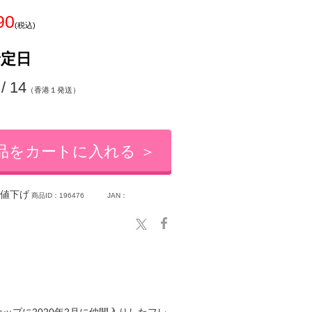
90
(税込)
予定日
 / 14
（香港１発送）
品をカートに入れる ＞
値下げ
商品ID：196476
JAN：
ップに2020年2月に仲間入りしたフレ