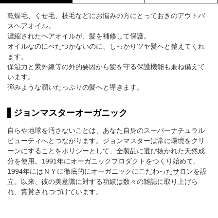
乾燥毛、くせ毛、枝毛などにお悩みの方にとっておきのアウトバ
スヘアオイル。
濃縮されたヘアオイルが、髪を補修して保護。
オイルなのにべたつかないのに、しっかりツヤ髪へと整えてくれ
ます。
保湿力と紫外線等の外的要因から髪を守る保護機能も兼ね備えて
います。
弾みような潤いたっぷりの髪へと導きます。
ジョンマスターオーガニック
自らや地球を汚さないことは、あなた自身のスーパーナチュラル
ビューティへとつながります。ジョンマスターは常に環境をクリ
ーンにすることをポリシーとして、全製品に選び抜かれた天然成
分を使用。1991年にオーガニックプロダクトをつくり始めて、
1994年にはＮＹに徹底的にオーガニックにこだわったサロンを設
立。以来、彼の美意識に対する功績は数々の雑誌に取り上げら
れ、賞賛されつづけています。