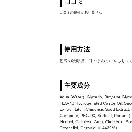
口コミ
口コミの投稿がありません
使用方法
朝晩の洗顔後、目のまわりにやさしく
主要成分
Aqua (Water), Glycerin, Butylene Glyc
PEG-40 Hydrogenated Castor Oil, Sacc
Extract, Litchi Chinensis Seed Extract,
Carbomer, PEG-90, Sorbitol, Parfum (
Alcohol, Cellulose Gum, Citric Acid, 
Citronellol, Geraniol <14439/A>.