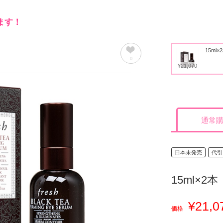
ます！
15ml×
0
¥21,070
通常
日本未発売
代引
15ml×2本
¥21,0
価格