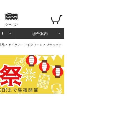
クーポン
る！
総合案内
粧品
>
アイケア・アイクリーム
> ブラックテ