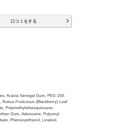
口コミをする
rides, Acacia Senegal Gum, PEG-150,
 Rubus Fruticosus (Blackberry) Leaf
ate, Polymethylsilsesquioxane,
nthan Gum, Adenosine, Polyvinyl
bate, Phenoxyethanol, Linalool,