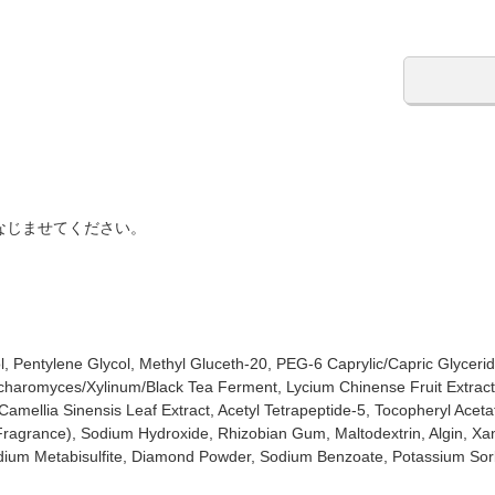
なじませてください。
ol, Pentylene Glycol, Methyl Gluceth-20, PEG-6 Caprylic/Capric Glyce
haromyces/Xylinum/Black Tea Ferment, Lycium Chinense Fruit Extract,
 Camellia Sinensis Leaf Extract, Acetyl Tetrapeptide-5, Tocopheryl Acet
Fragrance), Sodium Hydroxide, Rhizobian Gum, Maltodextrin, Algin, Xa
Sodium Metabisulfite, Diamond Powder, Sodium Benzoate, Potassium Sor