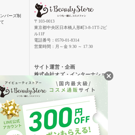
メンバーズ制
〒103-0013
いて
東京都中央区日本橋人形町3-8-1TT-2ビ
ル11F
電話番号：0570-01-8314
営業時間：月～金 9:30 ～ 17:30
録
サイト運営・企画
株式会社オズ・インターナショ
ナル
創業150年、英国伝統の最高級猪毛ハン
S
ドメイドヘアブラシ
メイソンピアソン