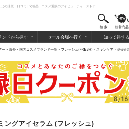
ュ)の通販・口コミ | 化粧品・コスメ通販のアイビューティーストアー
検 索
新着商品
ランドから探す
セール会場へ行く
知って得す
アー
>
海外・国内コスメブランド一覧
>
フレッシュ(FRESH)
>
スキンケア・基礎化
ングアイセラム (フレッシュ)