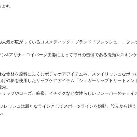
ります。
人気が広がっているコスメティック・ブランド「フレッシュ」。フレッ
マン&アリナ・ロイバーグ夫妻によって毎日の習慣である洗顔やスキン
近な食材を原料にふくむボディケアアイテムや、スタイリッシュなボト
わけ砂糖を使用したリップケアアイテム「シュガーリップトリートメン
優秀。
ーリップやローズ、蜂蜜、イチジクなど女性らしいフレーバーのチョイ
年、フレッシュは新たなラインとしてスポーツラインを始動。設立から絶
ん。