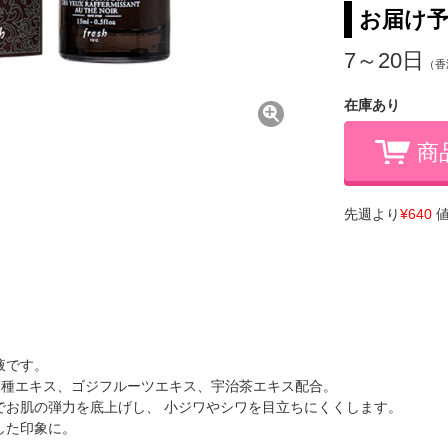
お届け
7～20日
（香
在庫あり
商
先週より
¥640
値
液です。
チ種エキス、ゴジフルーツエキス、宇治茶エキス配合。
でお肌の弾力を底上げし、 小ジワやシワを目立ちにくくします。
した印象に。