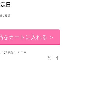
予定日
港２発送）
品をカートに入れる ＞
下げ
商品ID：210738