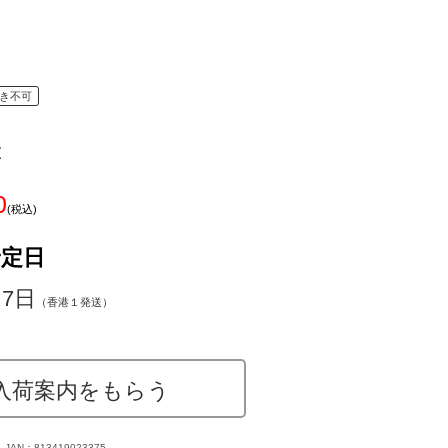
き不可
z
0
(税込)
予定日
～7日
（香港１発送）
入荷案内をもらう
JAN：813419023375