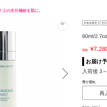
ク上の水分補給を肌に。
日本未発売
代引
3
80ml/2.7o
¥7,28
価格
お届け
入荷後 3
売り切れ
再
商品ID：196312