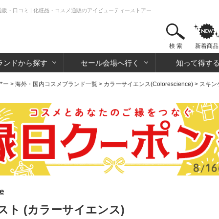
通販・口コミ | 化粧品・コスメ通販のアイビューティーストアー
検 索
新着商品
ランドから探す
セール会場へ行く
知って得す
アー
>
海外・国内コスメブランド一覧
>
カラーサイエンス(Colorescience)
>
スキン
e
ト (カラーサイエンス)