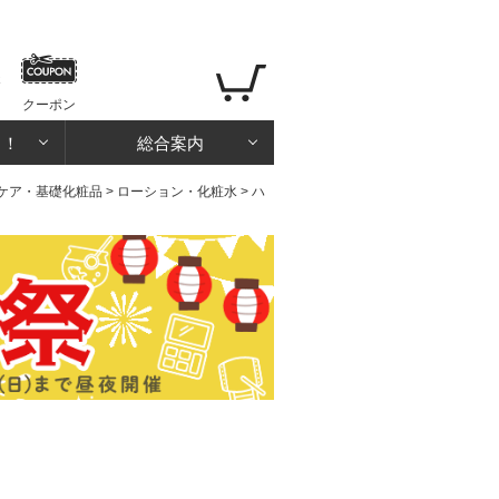
クーポン
る！
総合案内
ケア・基礎化粧品
>
ローション・化粧水
> ハ