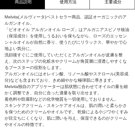
商品説明
使用方法
主要成分
Melvita(メルヴィータ)ベストセラー商品、認証オーガニックのア
ルガンオイル。
「ビオオイル アルガンオイル ローズ」はアルガニアスピノサ核油
（保湿成分）を使用しうるおいを保ちながら、ローズのエッセン
シャルオイルが自然に香り、使うたびにリラックス、華やかで心
地よい気分に。
洗顔後すぐにご使用していただくとアルガンオイルが皮膚を整
え、次のステップの化粧水やクリームが角質層に浸透しやすくな
るブースターの役割をします。
アルガンオイルにはオレイン酸、リノール酸やステロール(美容成
分)なども含まれており、きめ細やかな極弾肌に導きます。
Melvita独自のアプリケーターは肌状態に合わせてオイルの量を細
かく調整でき、自分に合った適量を取り出せます。
着色料や防腐剤などの化学物質を一切使用しておりません。
スキンケアクリーム・スキンケアオイルは、肌の潤いと柔らかさ
を保つためのクリームやオイルです。 乾燥による小ジワやくすみ
が目立ちにくくなり、肌に潤いを与え、保湿できるのがクリーム
やオイルの特徴です。