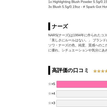
1x Highlighting Blush Powder 5.5g/0.1
3x Blush 5.5g/0.19oz - # Spark Got Hot
ナーズ
NARS(ナーズ)は1994年に作ら
「美しさにルールはない。」 ブラン
ソワ・ナーズの色、純度、質感へのこ
に優れ、シチュエーションや気分にあ
高評価の口コミ
☆
×
5
☆
×
4
☆
×
3