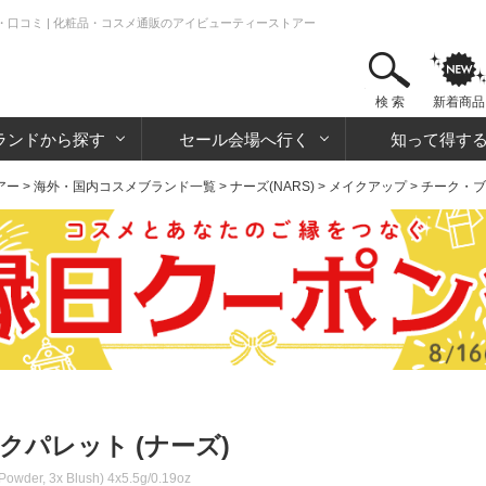
・口コミ | 化粧品・コスメ通販のアイビューティーストアー
検 索
新着商品
ランドから探す
セール会場へ行く
知って得す
アー
>
海外・国内コスメブランド一覧
>
ナーズ(NARS)
>
メイクアップ
>
チーク・ブ
クパレット (ナーズ)
 Powder, 3x Blush) 4x5.5g/0.19oz