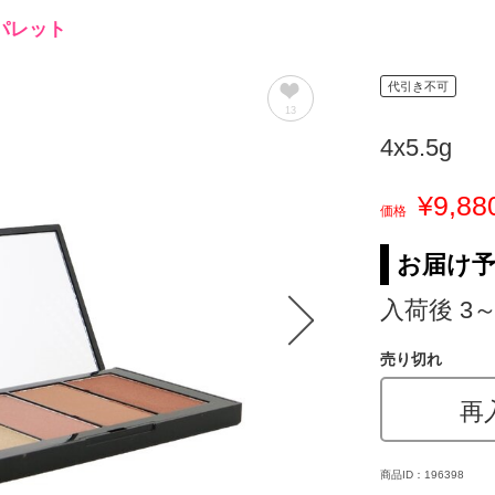
パレット
代引き不可
13
4x5.5g
¥9,88
価格
お届け
入荷後 3
売り切れ
再
商品ID：196398