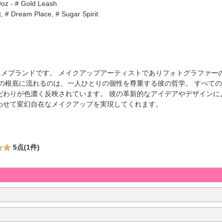
9oz - # Gold Leash
, # Dream Place, # Sugar Spirit
れたコスメブランドです。 メイクアップアーティストでありフォトグラファ
ドの根底に流れるのは、一人ひとりの個性を尊重する彼の哲学。 すべて
だわりが色濃く反映されています。 彼の革新的なアイデアやデザインに
わせて変幻自在なメイクアップを実現してくれます。
5点(1件)