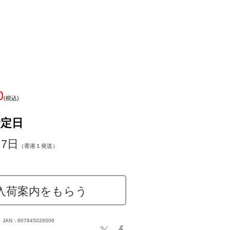
0
(税込)
予定日
～7日
（香港１発送）
入荷案内をもらう
JAN：607845026006