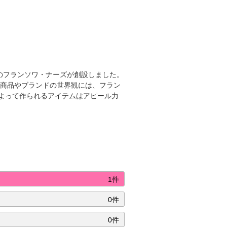
ーのフランソワ・ナーズが創設しました。
の商品やブランドの世界観には、フラン
よって作られるアイテムはアピール力
1件
0件
0件