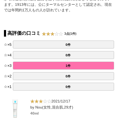
ます。1913年には、公にターマルセンターとして認定され、現在
では年間約1万人もの人が訪れています。
高評価の口コミ
3点(1件)
☆
×
5
0件
☆
×
4
0件
☆
×
3
1件
☆
×
2
0件
☆
×
1
0件
2021/12/17
by Nou(女性,混合肌,29才)
40ml