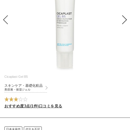
Cicaplast Gel B5
スキンケア・基礎化粧品
美容液・保湿ジェル
おすすめ度3点(1件)口コミを見る
日本未発売
代引き不可