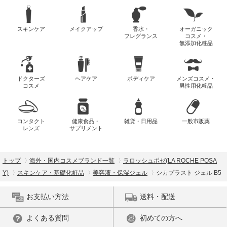
スキンケア
メイクアップ
香水・
オーガニック
フレグランス
コスメ・
無添加化粧品
ドクターズ
ヘアケア
ボディケア
メンズコスメ・
コスメ
男性用化粧品
コンタクト
健康食品・
雑貨・日用品
一般市販薬
レンズ
サプリメント
トップ
海外・国内コスメブランド一覧
ラロッシュポゼ(LA ROCHE POSA
Y)
スキンケア・基礎化粧品
美容液・保湿ジェル
シカプラスト ジェル B5
お支払い方法
送料・配送
よくある質問
初めての方へ