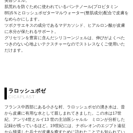
美容ジェル。
肌荒れを防ぐために使われているパンテノール(プロビタミン
B5)5％とロッシュポゼターマルウォーター(整肌成分)配合で皮膚を
なめらかにします。
ツボクサエキスの成分であるマデカソシド、ヒアルロン酸が皮膚
に水分が保たれるサポート。
グリセリンを豊富に含んだシリコーンジェルは、伸びがよくべた
つきのない心地よいテクスチャーなのでストレスなくご使用いた
だけます。
ラロッシュポゼ
CICAPLAST
フランス中西部にある小さな村、ラロッシュポゼの湧き水は、昔
から皮膚に有用な水として親しまれてきました。この水は17世
紀、アンリ4世とルイ13 世の主治医シャルル ミロンが分析した
記録が残っているほど。19世紀には、ナポレオンのエジプト遠征
から帰還した兵士が皮膚を癒すために訪れたことでも知られてい