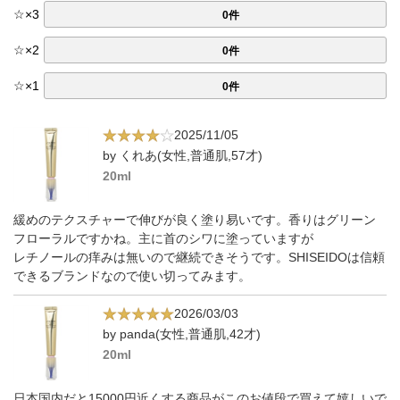
☆
×
3
0件
☆
×
2
0件
☆
×
1
0件
2025/11/05
by くれあ(女性,普通肌,57才)
20ml
緩めのテクスチャーで伸びが良く塗り易いです。香りはグリーン
フローラルですかね。主に首のシワに塗っていますが
レチノールの痒みは無いので継続できそうです。SHISEIDOは信頼
できるブランドなので使い切ってみます。
2026/03/03
by panda(女性,普通肌,42才)
20ml
日本国内だと15000円近くする商品がこのお値段で買えて嬉しいで