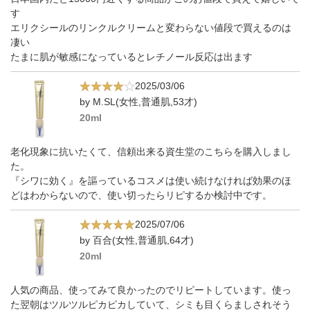
す
エリクシールのリンクルクリームと変わらない値段で買えるのは
凄い
たまに肌が敏感になっているとレチノール反応は出ます
2025/03/06
by M.SL(女性,普通肌,53才)
20ml
老化現象に抗いたくて、信頼出来る資生堂のこちらを購入しまし
た。
『シワに効く』を謳っているコスメは使い続けなければ効果のほ
どはわからないので、使い切ったらリピするか検討中です。
2025/07/06
by 百合(女性,普通肌,64才)
20ml
人気の商品、使ってみて良かったのでリピートしています。使っ
た翌朝はツルツルピカピカしていて、シミも目くらましされそう