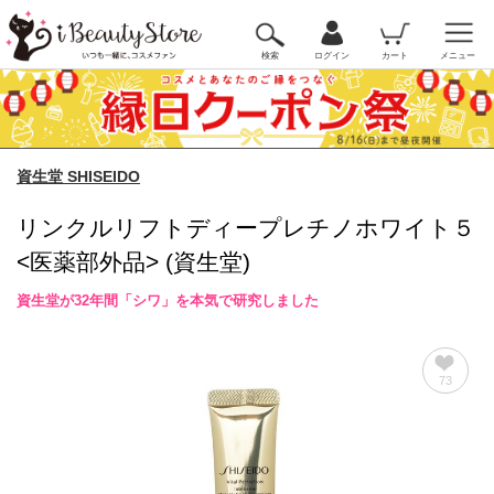
検索
ログイン
カート
メニュー
資生堂 SHISEIDO
リンクルリフトディープレチノホワイト５
<医薬部外品> (資生堂)
資生堂が32年間「シワ」を本気で研究しました
73