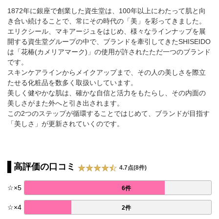
1872年に銀座で創業した資生堂は、100年以上にわたって肌と向
き合い続けることで、常にその時代の「美」を彩ってきました。
エリクシール、マキアージュをはじめ、様々なラインナップを展
開する資生堂グループの中で、ブランドを牽引してきたSHISEIDO
は「花椿(カメリアマーク)」の使用が許されたただ一つのブランド
です。
スキンケアラインからメイクアップまで、その人の美しさを際立
たせる化粧品を数多く取扱いしています。
美しく健やかな肌は、確かな自信と活力をもたらし、その内面の
美しさがまた外へと引き出されます。
この2つのステップが循環することではじめて、ブランドが目指す
「美しさ」が更新されていくのです。
高評価の口コミ
4.7点(8件)
☆
×
5
6件
☆
×
4
2件