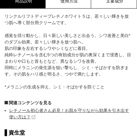
商品説明
使用方法
主要成分
リンクルリフトディープレチノホワイト５は、若々しい輝きを放
つ肌へ導く部分用クリームです。
感覚を揺り動かし、日々新しい美しさと出会う。シワ改善と美白*
のダブル効果。若々しい輝きを放つ肌へ。
肌の印象を左右するシワやシミなどに着目。
純粋レチノールを含む5つの有効成分が肌の奥深くまで浸透し、目
まわりや口もと首もとなど、異なるシワを改善。
同時にメラニンの発生源を狙い撃ちし、シミ・そばかすを防ぎま
す。その肌をハリ感と明るさ、つやで満たします。
*メラニンの生成を抑え、シミ・そばかすを防ぐこと
関連コンテンツを見る
レチノール初心者さん必見！お肌を守りながら効果を引き出す
使い方は？
資生堂