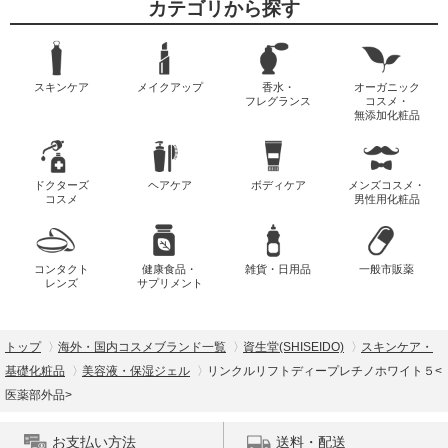
カテゴリから探す
スキンケア
メイクアップ
香水・
オーガニック
フレグランス
コスメ・
無添加化粧品
ドクターズ
ヘアケア
ボディケア
メンズコスメ・
コスメ
男性用化粧品
コンタクト
健康食品・
雑貨・日用品
一般市販薬
レンズ
サプリメント
トップ
海外・国内コスメブランド一覧
資生堂(SHISEIDO)
スキンケア・
基礎化粧品
美容液・保湿ジェル
リンクルリフトディープレチノホワイト５<
医薬部外品>
お支払い方法
送料・配送