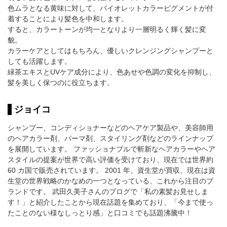
色ムラとなる黄味に対して、バイオレットカラーピグメントが付
着することにより髪色を中和します。
すると、カラートーンが均一となりより一層明るく輝く髪に変
貌。
カラーケアとしてはもちろん、優しいクレンジングシャンプーと
しても活躍します。
緑茶エキスとUVケア成分により、色あせや色調の変化を抑制し、
髪を美しく保つのに役立ちます。
ジョイコ
シャンプー、コンディショナーなどのヘアケア製品や、美容師用
のヘアカラー剤、パーマ剤、スタイリング剤などのラインナップ
を展開しています。 ファッショナブルで斬新なヘアカラーやヘア
スタイルの提案が世界で高い評価を受けており、現在では世界約
60 カ国で販売されています。 2001 年、資生堂が買収、現在は資
生堂の世界戦略のかなめの一つとなっている、これから注目のブ
ランドです。 武田久美子さんのブログで「私の素髪お見せしま
す！」と紹介したことから現在話題を集めており、「今まで使っ
たことのない様なしっとり感」と口コミでも話題沸騰中！