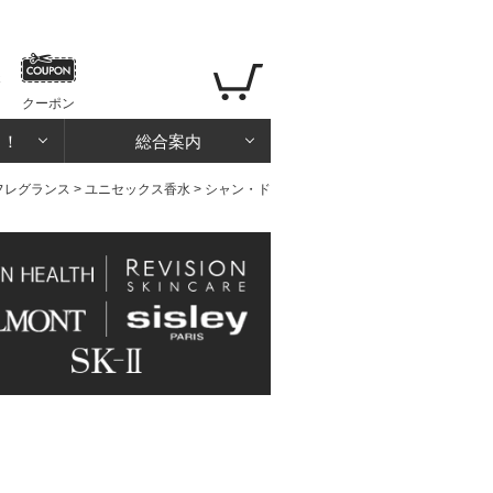
クーポン
る！
総合案内
フレグランス
>
ユニセックス香水
> シャン・ド