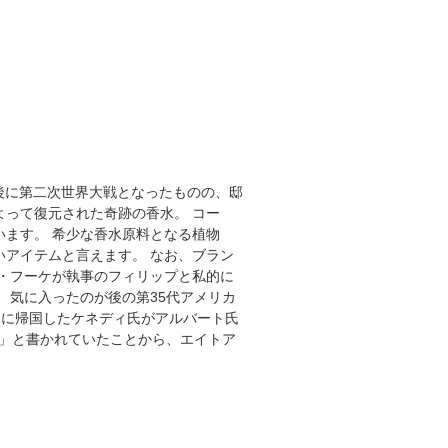
げ直後に第二次世界大戦となったものの、邸
って復元された奇跡の香水。 コー
ます。 希少な香水原料となる植物
アイテムと言えます。 なお、ブラン
・フーケが執事のフィリップと私的に
、気に入ったのが後の第35代アメリカ
カに帰国したケネディ氏がアルバート氏
に」と書かれていたことから、エイトア