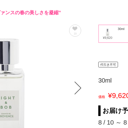
ヴァンスの春の美しさを凝縮”
30ml
19
¥9,620
代引き不可
30ml
¥9,62
価格
お届け
8 / 10 ～ 8