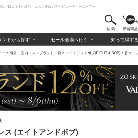
通販・口コミ | 化粧品・コスメ通販のアイビューティーストアー
検 索
新着商品
ランドから探す
セール会場へ行く
知って得す
アー
>
海外・国内コスメブランド一覧
>
エイトアンドボブ(EIGHT & BOB)
>
香水・
B
ス (エイトアンドボブ)