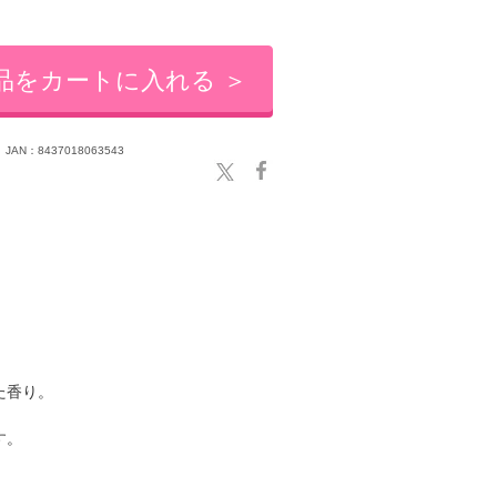
品をカートに入れる ＞
JAN：8437018063543
た香り。
す。