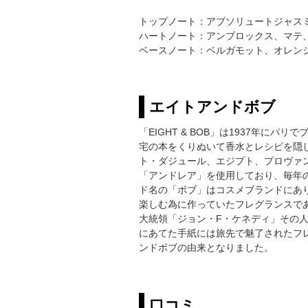
トップノート：アブソリュートジャス
ハートノート：アンブロックス、マテ
ベースノート：ベルガモット、オレン
エイトアンドボブ
「EIGHT & BOB」は1937年
宅の本をくりぬいて香水とレシピを隠
ト・ダジュール、エジプト、プロヴァ
「アンドレア」を使用しており、毎年
ド名の「ボブ」はコスメブランドにあ
楽しむ為に作っていたフレグランスで
大統領「ジョン・F・ケネディ」その人
にあてた手紙には旅先で魅了されたフ
ンドボブの由来となりました。
口コミ