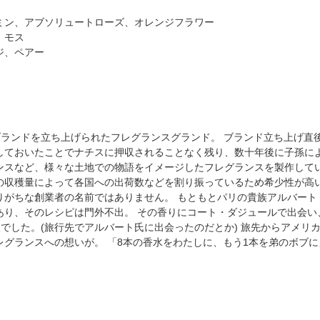
ミン、アブソリュートローズ、オレンジフラワー
、モス
ジ、ペアー
にパリでブランドを立ち上げられたフレグランスグランド。 ブランド立ち上
しておいたことでナチスに押収されることなく残り、数十年後に子孫によ
ンスなど、様々な土地での物語をイメージしたフレグランスを製作してい
の収穫量によって各国への出荷数などを割り振っているため希少性が高い
りがちな創業者の名前ではありません。 もともとパリの貴族アルバート
あり、そのレシピは門外不出。 その香りにコート・ダジュールで出会い
でした。(旅行先でアルバート氏に出会ったのだとか) 旅先からアメリ
レグランスへの想いが。 「8本の香水をわたしに、もう1本を弟のボブ