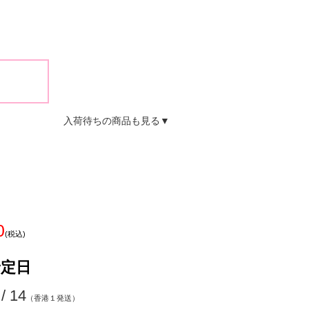
入荷待ちの商品も見る▼
0
(税込)
予定日
 / 14
（香港１発送）