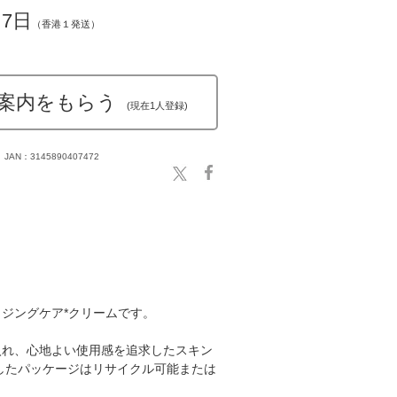
～7日
（香港１発送）
案内をもらう
(現在1人登録)
JAN：3145890407472
ジングケア*クリームです。
入れ、心地よい使用感を追求したスキン
したパッケージはリサイクル可能または