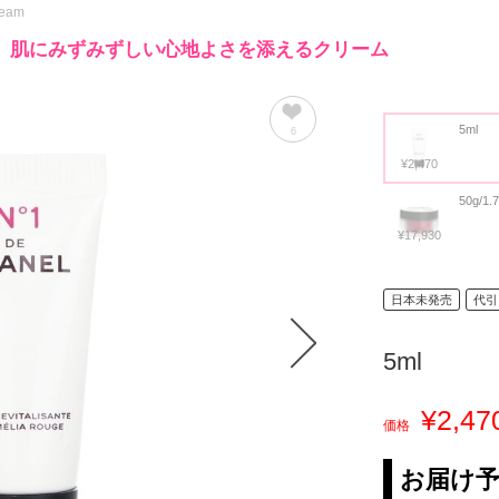
ream
、肌にみずみずしい心地よさを添えるクリーム
5ml
6
¥2,470
50g/1.
¥17,930
日本未発売
代引
5ml
¥2,47
価格
お届け