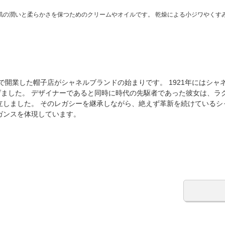
肌の潤いと柔らかさを保つためのクリームやオイルです。 乾燥による小ジワやくす
で開業した帽子店がシャネルブランドの始まりです。 1921年にはシャ
げました。 デザイナーであると同時に時代の先駆者であった彼女は、ラ
立しました。 そのレガシーを継承しながら、絶えず革新を続けているシ
ガンスを体現しています。