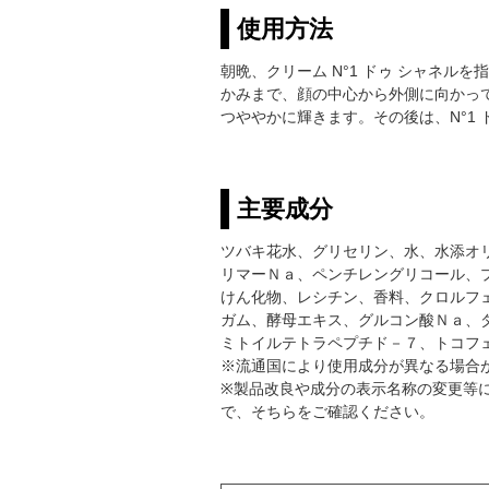
使用方法
朝晩、クリーム N°1 ドゥ シャネ
かみまで、顔の中心から外側に向かっ
つややかに輝きます。その後は、N°1
主要成分
ツバキ花水、グリセリン、水、水添オ
リマーＮａ、ペンチレングリコール、
けん化物、レシチン、香料、クロルフ
ガム、酵母エキス、グルコン酸Ｎａ、
ミトイルテトラペプチド－７、トコフ
※流通国により使用成分が異なる場合
※製品改良や成分の表示名称の変更等
で、そちらをご確認ください。