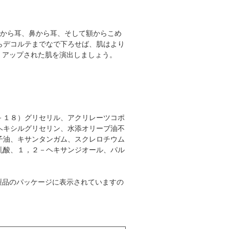
ごから耳、鼻から耳、そして額からこめ
らデコルテまでなで下ろせば、肌はより
ー アップされた肌を演出しましょう。
－１８）グリセリル、アクリレーツコポ
ヘキシルグリセリン、水添オリーブ油不
子油、キサンタンガム、スクレロチウム
乳酸、１，２－ヘキサンジオール、パル
製品のパッケージに表示されていますの