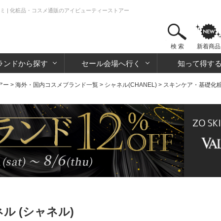
コミ | 化粧品・コスメ通販のアイビューティーストアー
検 索
新着商品
ランドから探す
セール会場へ行く
知って得す
アー
>
海外・国内コスメブランド一覧
>
シャネル(CHANEL)
>
スキンケア・基礎化
ル (シャネル)