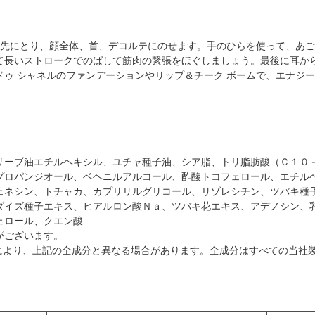
ルを指先にとり、顔全体、首、デコルテにのせます。手のひらを使って、あ
て長いストロークでのばして筋肉の緊張をほぐしましょう。最後に耳か
 ドゥ シャネルのファンデーションやリップ＆チーク ボームで、エナジ
リーブ油エチルヘキシル、ユチャ種子油、シア脂、トリ脂肪酸（Ｃ１０
プロパンジオール、ベヘニルアルコール、酢酸トコフェロール、エチル
ェネシン、トチャカ、カプリリルグリコール、リゾレシチン、ツバキ種
ダイズ種子エキス、ヒアルロン酸Ｎａ、ツバキ花エキス、アデノシン、
ェロール、クエン酸
がございます。
により、上記の全成分と異なる場合があります。全成分はすべての当社