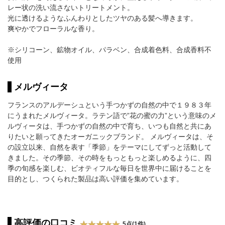
レー状の洗い流さないトリートメント。
光に透けるようなふんわりとしたツヤのある髪へ導きます。
爽やかでフローラルな香り。
※シリコーン、鉱物オイル、パラベン、合成着色料、合成香料不
使用
メルヴィータ
フランスのアルデーシュという手つかずの自然の中で１９８３年
にうまれたメルヴィータ。ラテン語で”花の蜜の力”という意味のメ
ルヴィータは、手つかずの自然の中で育ち、いつも自然と共にあ
りたいと願ってきたオーガニックブランド。 メルヴィータは、そ
の設立以来、自然を表す「季節」をテーマにしてずっと活動して
きました。その季節、その時をもっともっと楽しめるように、四
季の旬感を楽しむ、ビオティフルな毎日を世界中に届けることを
目的とし、つくられた製品は高い評価を集めています。
高評価の口コミ
5点(1件)