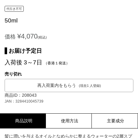
代引き不可
50ml
¥4,070
価格
(税込)
お届け予定日
入荷後 3～7日
（香港１発送）
売り切れ
再入荷案内をもらう
(現在1 人登録)
商品ID：208043
JAN：3284410045739
商品説明
使用方法
主要成分
髪に潤いを与えるオイルとなめらかに整えるウォーターの2層スプ