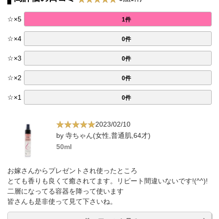
☆
×
5
1件
☆
×
4
0件
☆
×
3
0件
☆
×
2
0件
☆
×
1
0件
2023/02/10
by 寺ちゃん(女性,普通肌,64才)
50ml
お嫁さんからプレゼントされ使ったところ
とても香りも良くて癒されてます。リピート間違いないです!(^^)!
二層になってる容器を降って使います
皆さんも是非使って見て下さいね。