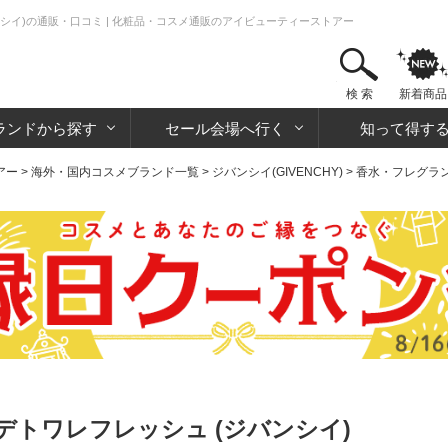
シイ)の通販・口コミ | 化粧品・コスメ通販のアイビューティーストアー
検 索
新着商品
ランドから探す
セール会場へ行く
知って得す
アー
>
海外・国内コスメブランド一覧
>
ジバンシイ(GIVENCHY)
>
香水・フレグラ
トワレフレッシュ (ジバンシイ)