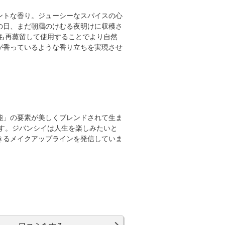
ントな香り。ジューシーなスパイスの心
の日、まだ朝靄のけむる夜明けに収穫さ
も再蒸留して使用することでより自然
が香っているような香り立ちを実現させ
能」の要素が美しくブレンドされて生ま
す。ジバンシイは人生を楽しみたいと
きるメイクアップラインを発信していま