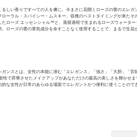
くるしい香りですべての人を虜に。今まさに花開くローズの蕾のエレガ
フローラル・スパイシー・ムスキー。収穫のベストタイミングが来たそ
したローズ エッセンシャル™と、蒸留過程で生まれるローズウォーター
功。ローズの蕾の香気成分を余すことなく使用することで、まるで生花
レガンスとは、女性の本能に潜む「エレガンス」「強さ」「大胆」「官
革新性で昇華させたメイクアップがあなただけの最高の美しさを輝かせま
力的な女性が日常のあらゆる場面でエレガントかつ便利に使うことので