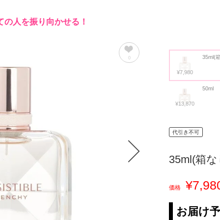
ての人を振り向かせる！
35ml
0
¥7,980
50ml
¥13,870
代引き不可
35ml(箱
¥7,98
価格
お届け