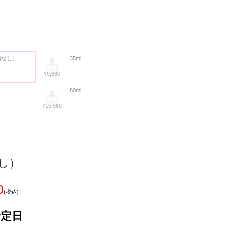
(箱なし）
35ml
¥9,880
80ml
¥15,960
なし）
0
(税込)
予定日