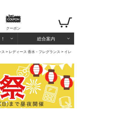
クーポン
る！
総合案内
ンス
>
レディース 香水・フレグランス
> イレ