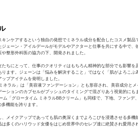
ル
スキンケアするという独自の発想でミネラル成分を配合したコスメ製品
たジェーン・アイルデールがモデルやアクターと仕事を共にする中で、
医や整形外科医の協力の下、開発されました。
女たちにとって、仕事のクオリティはもちろん精神的な部分でも影響を
あります。ジェーンは「悩みを解決すること」ではなく「肌がよろこぶ
アップアイテムを発明しました。
 ミネラル」は「美容液ファンデーション」とも形容され、美容成分とメ
デーションのカプセルがプッシュのタイミングで混ざりあう視覚的にも
ーム「グロータイム ミネラルBBクリーム」も同様で、下地、ファンデ
の多機能を誇ります。
し、メイクアップであっても肌の奥深くまでよろこびを浸透させる多機
品は多くのハリウッド女優をはじめ世界中のセレブ達に絶賛され愛用さ