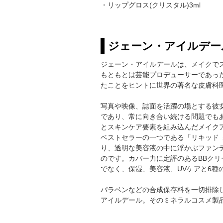
・リップグロス(クリスタル)3ml
ジェーン・アイルデー
ジェーン・アイルデールは、メイクで
もともとは芸能プロデューサーであっ
たことをヒントに世界の著名な皮膚科
写真や映像、誌面を活躍の場とする彼
であり、常に向き合い続ける問題でも
とスキンケア要素を組み込んだメイク
ベストセラーの一つである「リキッド
り、透明な美容液の中に浮かぶファン
のです。カバー力に定評のあるBBクリ
でなく、保湿、美容液、UVケアと6種
パラベンなどの合成保存料を一切排除
アイルデール。そのミネラルコスメ製