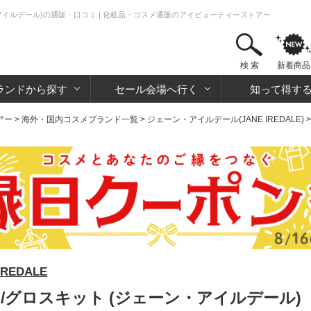
ーン・アイルデール)の通販・口コミ | 化粧品・コスメ通販のアイビューティーストアー
検 索
新着商品
ランドから探す
セール会場へ行く
知って得す
アー
>
海外・国内コスメブランド一覧
>
ジェーン・アイルデール(JANE IREDALE)
REDALE
テイ/グロスキット (ジェーン・アイルデール)