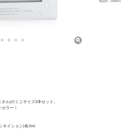
商品ID：208641
スタル)のミニサイズ3本セット。
いカラー！
ネイション)各3ml