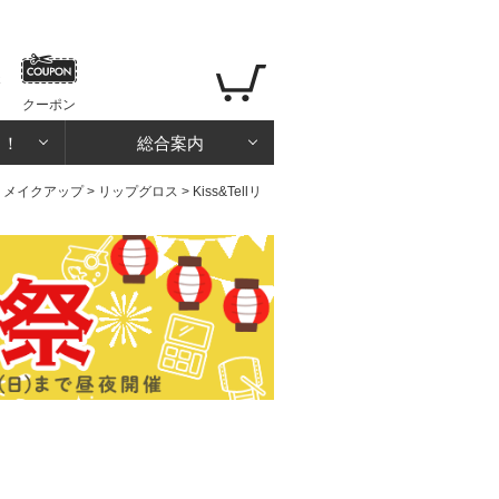
クーポン
る！
総合案内
>
メイクアップ
>
リップグロス
> Kiss&Tellリ