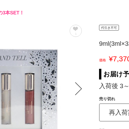
3本SET！
代引き不可
1
9ml(3ml×
¥7,37
価格
お届け
入荷後 3
売り切れ
再入荷