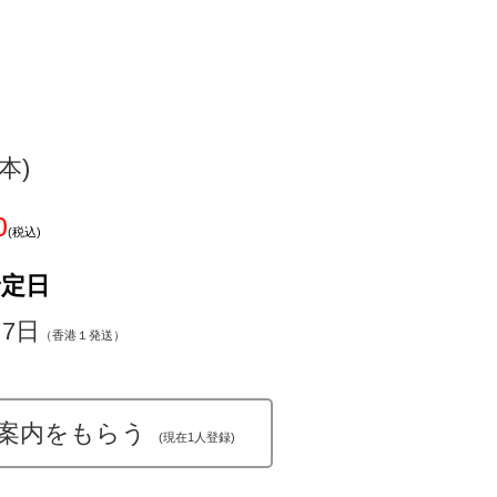
3本)
0
(税込)
予定日
～7日
（香港１発送）
案内をもらう
(現在1人登録)