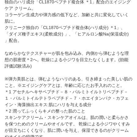
独自のハリ成分「CL1870ペプチド複合体 ＊1」配合のエイジング
ケア クリーム。
コラーゲン生成力や弾力感の低下など、加齢と共に変化していく
肌に。
クリニーク独自の「CL1870ペプチド複合体(ハリ成分) ＊1」、
「ダイズ種子エキス(柔軟成分) 」、「ヒアルロン酸Na(保湿成分)
」配合。
なめらかなテクスチャーが肌を包み込み、内側から弾むような理
想の肌密度＊2へ。乾燥による小ジワを目立たなくします。(効能
評価試験済み)
※弾力美肌とは、弾むようなハリのある、引き締まった美しい肌の
こと。※エイジングケアとは、年齢に応じたお手入れのこと。
＊1 アセチルヘキサペプチド－８・パルミトイルトリペプチド－
１・パルミトイルテトラペプチド－７・ホエイタンパク・カフェ
イン・海藻抽出エキス:肌にハリを与える成分
＊2 潤ってふっくらキメの整った肌のこと
スキンケアクリーム・スキンケアオイルは、肌の潤いと柔らかさ
を保つためのクリームやオイルです。 乾燥による小ジワやくすみ
が目立ちにくくなり、肌に潤いを与え、保湿できるのがクリーム
やオイルの特徴です。