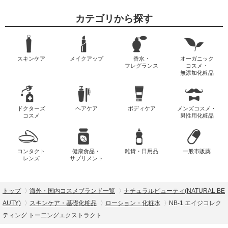
カテゴリから探す
スキンケア
メイクアップ
香水・
オーガニック
フレグランス
コスメ・
無添加化粧品
ドクターズ
ヘアケア
ボディケア
メンズコスメ・
コスメ
男性用化粧品
コンタクト
健康食品・
雑貨・日用品
一般市販薬
レンズ
サプリメント
トップ
海外・国内コスメブランド一覧
ナチュラルビューティ(NATURAL BE
AUTY)
スキンケア・基礎化粧品
ローション・化粧水
NB-1 エイジコレク
ティング トー二ングエクストラクト