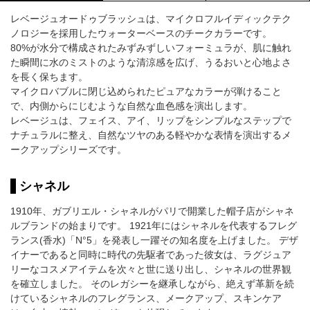
レベージュオードゥブラッシュは、マイクロフルイディックテク
ノロジーを採用したウォーターベースのチークカラーです。
80%が水分で構成されたみずみずしいフォーミュラが、肌に触れ
た瞬間に水のミストのような清涼感を広げ、うるおいと心地よさ
を長く保ちます。
マイクロバブルに閉じ込められたピュアなカラーが弾けること
で、内側からにじむような自然な血色感を演出します。
レベージュは、フェイス、アイ、リップをシンプルなステップで
ナチュラルに整え、自然なツヤのある軽やかな表情を演出するメ
ークアップシリーズです。
シャネル
1910年、ガブリエル・シャネルがパリで開業した帽子店がシャネ
ルブランドの始まりです。 1921年にはシャネルを代表するフレグ
ランス(香水)「N°5」を発表し一躍その知名度を上げました。 デザ
イナーであると同時に時代の先駆者であった彼女は、ラグジュア
リーなコスメアイテムを次々と世に送り出し、シャネルの世界観
を確立しました。 そのレガシーを継承しながら、絶えず革新を続
けているシャネルのフレグランス、メークアップ、スキンケア