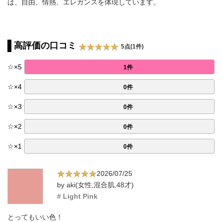
は、自由、情熱、エレガンスを体現しています。
高評価の口コミ
5点(1件)
☆
×
5
1件
☆
×
4
0件
☆
×
3
0件
☆
×
2
0件
☆
×
1
0件
2026/07/25
by aki(女性,混合肌,48才)
# Light Pink
とってもいい色！