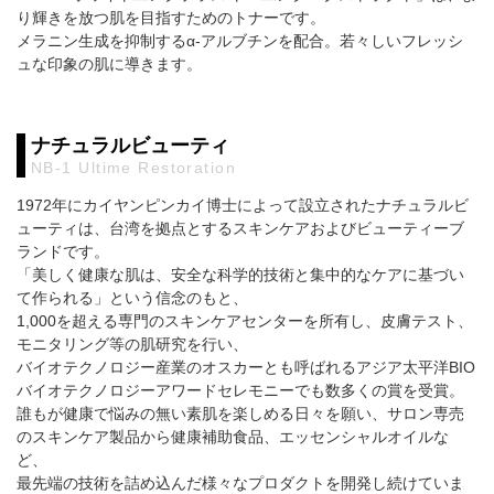
り輝きを放つ肌を目指すためのトナーです。
メラニン生成を抑制するα-アルブチンを配合。若々しいフレッシ
ュな印象の肌に導きます。
ナチュラルビューティ
NB-1 Ultime Restoration
1972年にカイヤンピンカイ博士によって設立されたナチュラルビ
ューティは、台湾を拠点とするスキンケアおよびビューティーブ
ランドです。
「美しく健康な肌は、安全な科学的技術と集中的なケアに基づい
て作られる」という信念のもと、
1,000を超える専門のスキンケアセンターを所有し、皮膚テスト、
モニタリング等の肌研究を行い、
バイオテクノロジー産業のオスカーとも呼ばれるアジア太平洋BIO
バイオテクノロジーアワードセレモニーでも数多くの賞を受賞。
誰もが健康で悩みの無い素肌を楽しめる日々を願い、サロン専売
のスキンケア製品から健康補助食品、エッセンシャルオイルな
ど、
最先端の技術を詰め込んだ様々なプロダクトを開発し続けていま