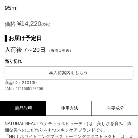
95ml
¥14,220
価格
(税込)
お届け予定日
入荷後 7～20日
（香港１発送）
売り切れ
再入荷案内をもらう
商品ID：210130
JAN：4711665123206
商品説明
使用方法
主要成分
NATURAL BEAUTY(ナチュラルビューティ)は、美しさを育み、繊
細な美へのこだわりをもつスキンケアブランドです。
「NB-1 ホワイト二ングプラス トー二ングエクストラクト」は、よ