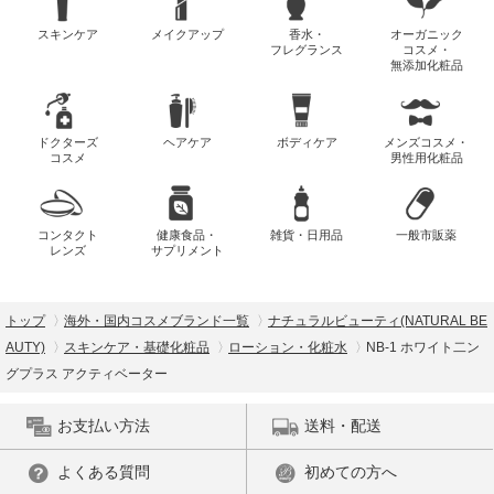
スキンケア
メイクアップ
香水・
オーガニック
フレグランス
コスメ・
無添加化粧品
ドクターズ
ヘアケア
ボディケア
メンズコスメ・
コスメ
男性用化粧品
コンタクト
健康食品・
雑貨・日用品
一般市販薬
レンズ
サプリメント
トップ
海外・国内コスメブランド一覧
ナチュラルビューティ(NATURAL BE
AUTY)
スキンケア・基礎化粧品
ローション・化粧水
NB-1 ホワイト二ン
グプラス アクティベーター
お支払い方法
送料・配送
よくある質問
初めての方へ