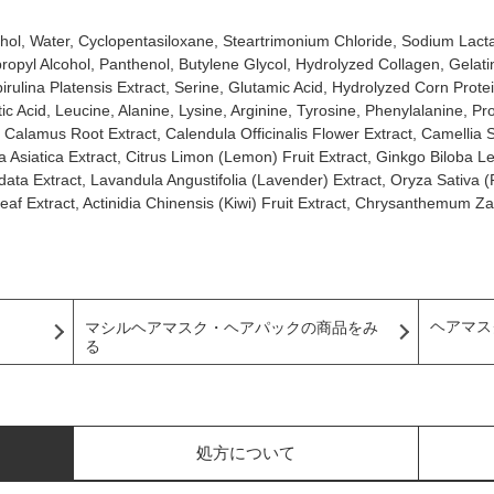
cohol, Water, Cyclopentasiloxane, Steartrimonium Chloride, Sodium Lac
propyl Alcohol, Panthenol, Butylene Glycol, Hydrolyzed Collagen, Gelati
pirulina Platensis Extract, Serine, Glutamic Acid, Hydrolyzed Corn Prot
 Acid, Leucine, Alanine, Lysine, Arginine, Tyrosine, Phenylalanine, Pro
s Calamus Root Extract, Calendula Officinalis Flower Extract, Camellia 
a Asiatica Extract, Citrus Limon (Lemon) Fruit Extract, Ginkgo Biloba Le
data Extract, Lavandula Angustifolia (Lavender) Extract, Oryza Sativa (
 Leaf Extract, Actinidia Chinensis (Kiwi) Fruit Extract, Chrysanthemum Z
ヘアマス
マシルヘアマスク・ヘアパックの商品をみ
る
処方について