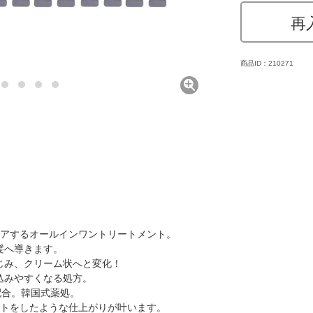
再
商品ID：210271
ケアするオールインワントリートメント。
髪へ導きます。
じみ、クリーム状へと変化！
込みやすくなる処方。
配合。韓国式薬処。
ントをしたような仕上がりが叶います。