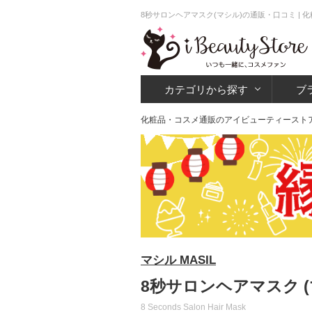
8秒サロンヘアマスク(マシル)の通販・口コミ |
カテゴリから探す
ブ
化粧品・コスメ通販のアイビューティースト
マシル MASIL
8秒サロンヘアマスク (
8 Seconds Salon Hair Mask