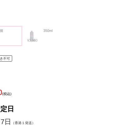
0個
350ml
¥3,030
き不可
0
(税込)
予定日
～7日
（香港１発送）