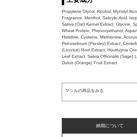
Propylene Glycol, Alcohol, Myristyl Al
Fragrance, Menthol, Salicylic Acid, Iso
Sativa (Oat) Kernel Extract, Glycine, S
Wheat Protein, Phenoxyethanol, Aspartic
Histidine, Cysteine, Methionine, Acoru
Petroselinum (Parsley) Extract, Centell
(Licorice) Root Extract, Houttuynia Cor
Leaf Extract, Salvia Officinalis (Sage)
Dulcis (Orange) Fruit Extract
マシルの商品をみる
納期について