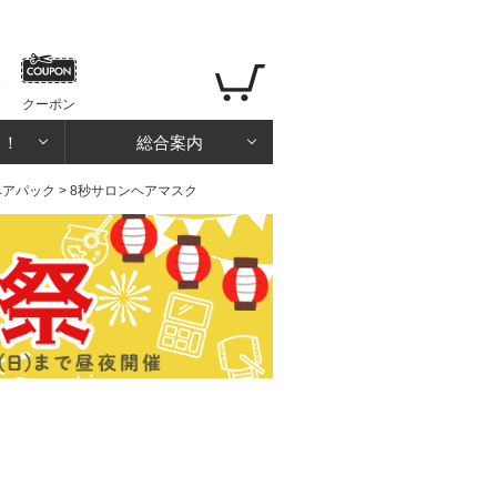
クーポン
る！
総合案内
ヘアパック
> 8秒サロンヘアマスク