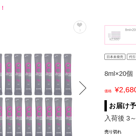
ア！
8ml×2
3
¥2,680
日本未発売
代引
8ml×20個
¥2,68
価格
お届け
入荷後 3
売り切れ