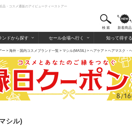
 化粧品・コスメ通販のアイビューティーストアー
検 索
新着商品
ランドから探す
セール会場へ行く
知って得す
アー
>
海外・国内コスメブランド一覧
>
マシル(MASIL)
>
ヘアケア
>
ヘアマスク・
マシル)