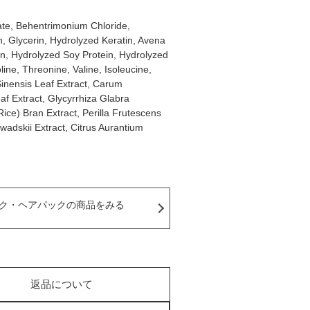
tate, Behentrimonium Chloride,
n, Glycerin, Hydrolyzed Keratin, Avena
ein, Hydrolyzed Soy Protein, Hydrolyzed
line, Threonine, Valine, Isoleucine,
Sinensis Leaf Extract, Carum
af Extract, Glycyrrhiza Glabra
Rice) Bran Extract, Perilla Frutescens
awadskii Extract, Citrus Aurantium
ク・ヘアパックの商品をみる
返品について