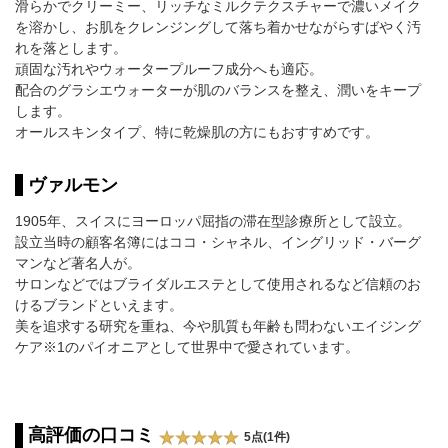
滑らかでクリーミー、リッチなミルクテクスチャーで濃いメイク
を溶かし、お肌をクレンジングして落ち着かせながらすばやく汚
れを落とします。
頑固な汚れやウォータープルーフ成分へも適応。
配合のグラシエウォーターが肌のバランスを整え、潤いをキープ
します。
オールスキンタイプ、特に乾燥肌の方にもおすすめです。
ヴァルモン
1905年、スイスにヨーロッパ屈指の滞在型診療所として設立。
設立当時の顧客名簿にはココ・シャネル、イングリッド・バーグ
マンなど著名人が。
サロンなどではブライダルエステとして使用されるなど信頼のお
けるブランドといえます。
美を追求する研究を重ね、今や肌質も年齢も問わないエイジング
ケア※1のパイオニアとして世界中で愛されています。
高評価の口コミ
5点(1件)