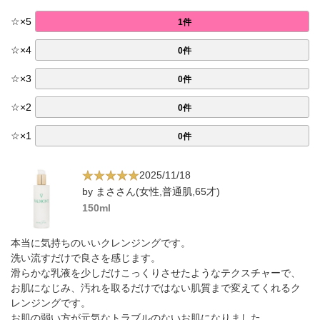
☆
×
5
1件
☆
×
4
0件
☆
×
3
0件
☆
×
2
0件
☆
×
1
0件
2025/11/18
by まささん(女性,普通肌,65才)
150ml
本当に気持ちのいいクレンジングです。
洗い流すだけで良さを感じます。
滑らかな乳液を少しだけこっくりさせたようなテクスチャーで、
お肌になじみ、汚れを取るだけではない肌質まで変えてくれるク
レンジングです。
お肌の弱い方が元気なトラブルのないお肌になりました。