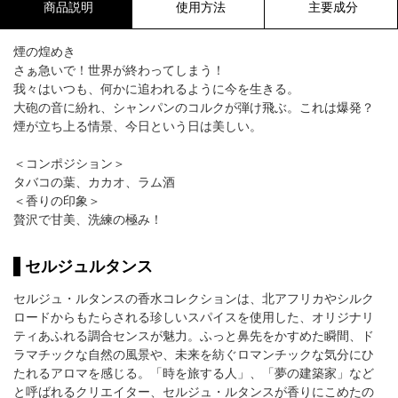
商品説明
使用方法
主要成分
煙の煌めき
さぁ急いで！世界が終わってしまう！
我々はいつも、何かに追われるように今を生きる。
大砲の音に紛れ、シャンパンのコルクが弾け飛ぶ。これは爆発？
煙が立ち上る情景、今日という日は美しい。
＜コンポジション＞
タバコの葉、カカオ、ラム酒
＜香りの印象＞
贅沢で甘美、洗練の極み！
セルジュルタンス
セルジュ・ルタンスの香水コレクションは、北アフリカやシルク
ロードからもたらされる珍しいスパイスを使用した、オリジナリ
ティあふれる調合センスが魅力。ふっと鼻先をかすめた瞬間、ド
ラマチックな自然の風景や、未来を紡ぐロマンチックな気分にひ
たれるアロマを感じる。「時を旅する人」、「夢の建築家」など
と呼ばれるクリエイター、セルジュ・ルタンスが香りにこめたの