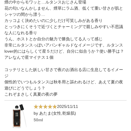
煙の中からモワッと…ルタンスおじさん登場
花の匂いなんかしません、煙草にラム酒、低くて重い甘さが肌と
シャツの間から漂う…
カッコよく決めたいのに少しだけ可笑しみがある香り
とっつきにくそうで近づくとチャーミングで親しみやすい不思議
な人になれる香り
うん、ホストとか自分の魅力で勝負してる人って感じ
非常にルタンスっぽいアバンギャルドなイメージです。ルタンス
lover的にはらしくて星５だけど、自分に似合うか？使い勝手は？
アレなんで星マイナス１個
コッテリとした妖しい甘さで夜のお酒出る店に生息してるイメー
ジ
個性的でいつもルタンスは秋冬用と謳われるけど、あえて夏の夜
遊びにどうでしょう？
これぞまさしく真夏の夜の夢
2025/11/11
by あたま(女性,乾燥肌)
50ml