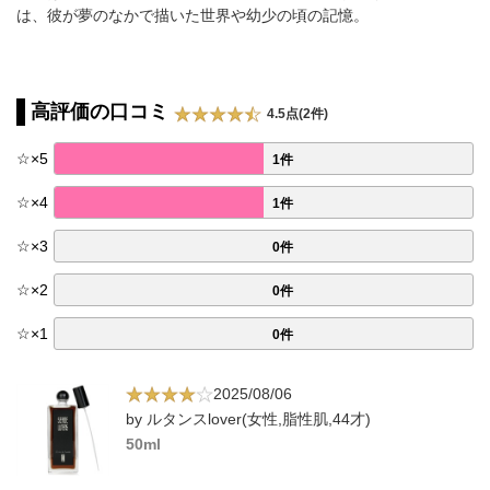
は、彼が夢のなかで描いた世界や幼少の頃の記憶。
高評価の口コミ
4.5点(2件)
☆
×
5
1件
☆
×
4
1件
☆
×
3
0件
☆
×
2
0件
☆
×
1
0件
2025/08/06
by ルタンスlover(女性,脂性肌,44才)
50ml