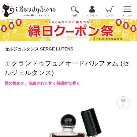
検索
ログイン
カート
メニュー
セルジュルタンス SERGE LUTENS
エクランドゥフュメオードパルファム (セ
ルジュルタンス)
煙の煌めき、洗練された甘く魅惑的な香り
24