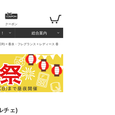
クーポン
る！
総合案内
ER)
>
香水・フレグランス
>
レディース 香
ルチェ)