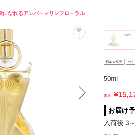
役になれるアンバーマリンフローラル
50ml
6
¥15,170
日本未発売
代引
50ml
¥15,1
価格
お届け
入荷後 3