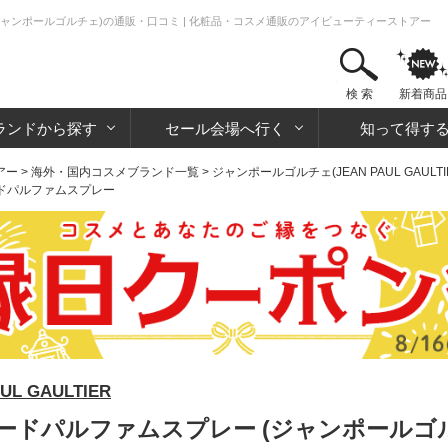
ャンポールゴルチェ)の通販・口コミ | 化粧品・コスメ通販のアイビューティーストアー
検 索
新着商品
ランドから探す
セール会場へ行く
知って得す
アー
>
海外・国内コスメブランド一覧
>
ジャンポールゴルチェ(JEAN PAUL GAULTI
ドパルファムスプレー
L GAULTIER
ードパルファムスプレー (ジャンポールゴ