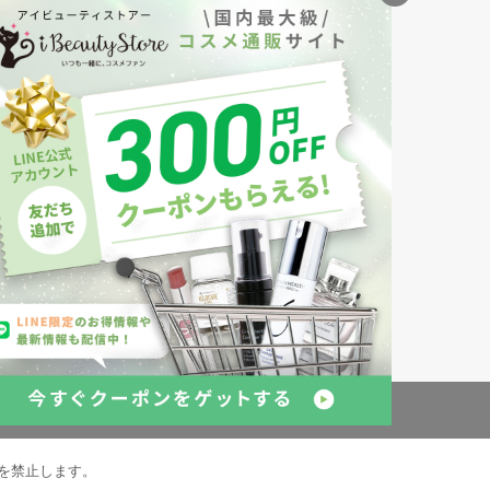
ナル
創業150年、英国伝統の最高級猪毛ハン
S
ドメイドヘアブラシ
メイソンピアソン
・美容商品の通販サイトです。
発売の化粧品も取り揃えています。
約
倉庫の管理体制
を禁止します。