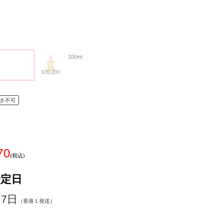
100ml
¥20,290
き不可
70
(税込)
予定日
～7日
（香港１発送）