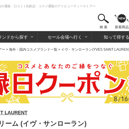
)の通販・口コミ | 化粧品・コスメ通販のアイビューティーストアー
検 索
新着商品
ランドから探す
セール会場へ行く
知って得す
アー
>
海外・国内コスメブランド一覧
>
イヴ・サンローラン(YVES SAINT LAUREN
 LAURENT
ーム (イヴ・サンローラン)