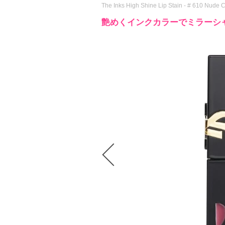
The Inks High Shine Lip Stain - # 610 Nud
艶めくインクカラーでミラーシ