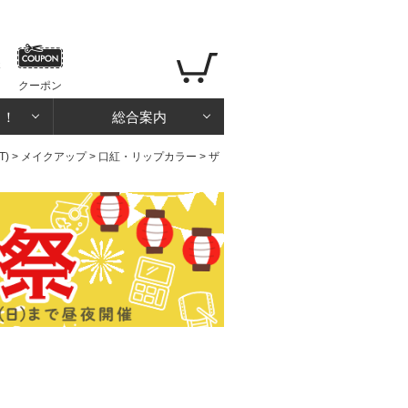
クーポン
る！
総合案内
T)
>
メイクアップ
>
口紅・リップカラー
> ザ