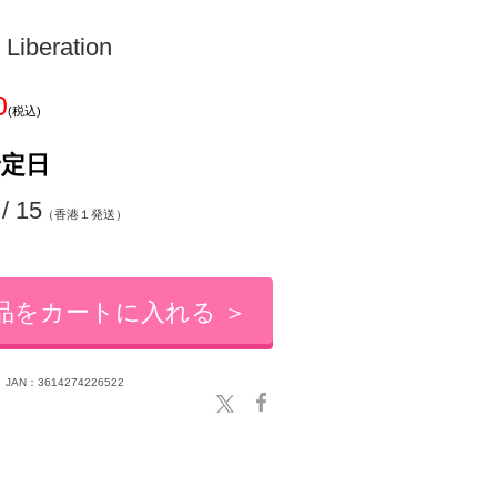
Liberation
0
(税込)
予定日
 / 15
（香港１発送）
品をカートに入れる ＞
JAN：3614274226522