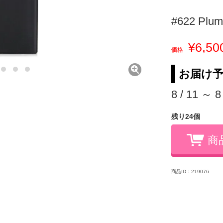
#622 Plum 
¥6,50
価格
お届け
8 / 11 ～ 8
残り24個
商
商品ID：219076