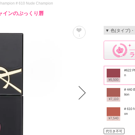
e Champion # 610 Nude Champion
ャインのぷっくり唇
▼ 色(タイプ)
1
ラ
#622 Pl
n
¥6,500
# 440 
tion
¥7,110
# 610 
on
¥7,540
代引き不可