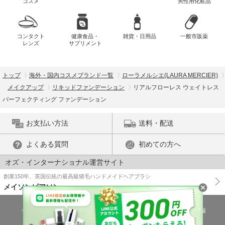
コスメ
男性用化粧品
コンタクト
健康食品・
雑貨・日用品
一般市販薬
レンズ
サプリメント
トップ
海外・国内コスメブランド一覧
ローラメルシエ(LAURA MERCIER)
メイクアップ
リキッドファンデーション
リアルフローレス ウェイトレス
パーフェクティング ファンデーション
お支払い方法
送料・配送
よくある質問
初めての方へ
オズ・インターナショナル運営サイト
創業150年、英国伝統の最高級猪毛ハンドメイドヘアブラシ
メイソンピアソン
特商法に基づく表示
プライバシーポリシー
医薬品販売許可証の情報
ご利用規約
PC版で表示