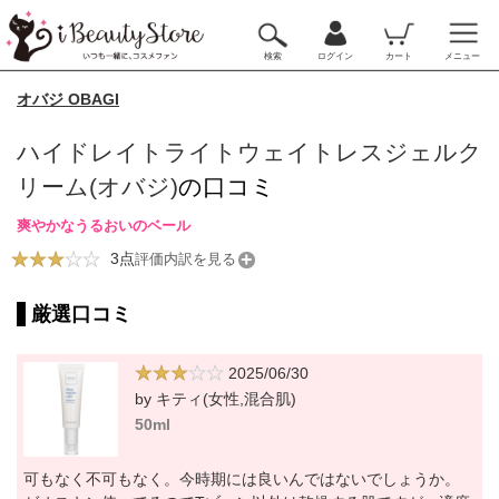
検索
ログイン
カート
メニュー
オバジ OBAGI
ハイドレイトライトウェイトレスジェルク
リーム(オバジ)
の口コミ
爽やかなうるおいのベール
3点
評価内訳を見る
厳選口コミ
2025/06/30
by キティ(女性,混合肌)
50ml
可もなく不可もなく。今時期には良いんではないでしょうか。