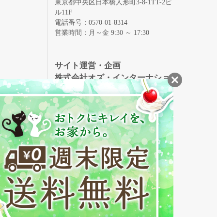
東京都中央区日本橋人形町3-8-1TT-2ビ
ル11F
電話番号：0570-01-8314
営業時間：月～金 9:30 ～ 17:30
録
サイト運営・企画
株式会社オズ・インターナショ
ナル
創業150年、英国伝統の最高級猪毛ハン
S
ドメイドヘアブラシ
メイソンピアソン