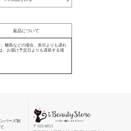
返品について
す。離島などの場合、表示よりも遅れ
は、お届け予定日よりも遅延する場
メンバーズ制
〒103-0013
いて