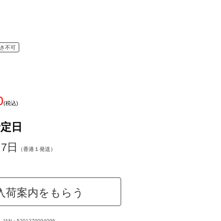
き不可
0
(税込)
予定日
～7日
（香港１発送）
入荷案内をもらう
JAN：5201279094096