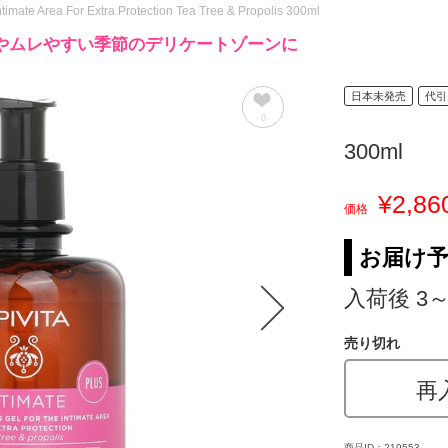
ntimate Area For Extra Protection Tea Tree & Propolis 300ml
やムレやすい季節のデリケートゾーンに
日本未発売
代引
0
300ml
¥2,86
価格
お届け
入荷後 3
売り切れ
再
商品ID：219553