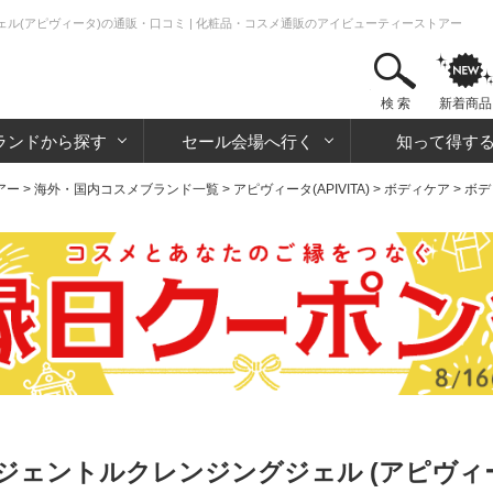
ル(アピヴィータ)の通販・口コミ | 化粧品・コスメ通販のアイビューティーストアー
検 索
新着商品
ランドから探す
セール会場へ行く
知って得す
アー
>
海外・国内コスメブランド一覧
>
アピヴィータ(APIVITA)
>
ボディケア
>
ボデ
ジェントルクレンジングジェル (アピヴィ