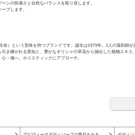
ゾーンの快適さと自然なバランスを取り戻します。
キープします。
A（生命）という意味を持つブランドです。誕生は1979年。2人の薬剤
ら引き継がれる英知と、豊かなギリシャの草花から抽出した植物エキス
・心・魂へ、ホリスティックにアプローチ。
アピヴィータボディソープの商品をみる
ボディソ