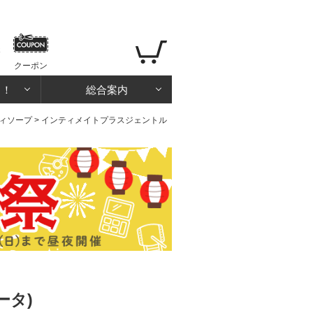
クーポン
る！
総合案内
ィソープ
> インティメイトプラスジェントル
ータ)