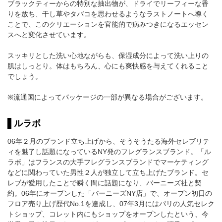
ブラックティーからの特別な抽出物が、ドライでリーフィーな香
りを放ち、干し草やタバコを思わせるようなラストノートへ導く
ことで、このクリエーションを官能的で病みつきになるエッセン
スへと変化させています。
スッキリとした洗い心地ながらも、保湿成分によって洗い上りの
肌はしっとり。体はもちろん、心にも爽快感を与えてくれること
でしょう。
※流通国によってパッケージの一部が異なる場合がございます。
ルラボ
06年２月のブランド立ち上げから、そうそうたる海外セレブリテ
ィを魅了し話題になっているNY発のフレグランスブランド。「ル
ラボ」はフランスの大手フレグランスブランドでマーケティング
などに関わっていた男性２人が独立して立ち上げたブランド。セ
レブが愛用したことで瞬く間に話題になり、バーニーズ社と契
約。06年にオープンした「バーニーズNY店」で、オープン初日の
フロア売り上げ歴代No.1を達成し、07年3月にはパリの人気セレク
トショップ、コレット内にもショップをオープンしたという、今