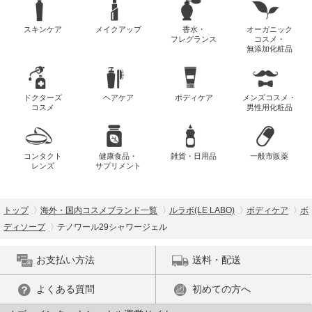
スキンケア
メイクアップ
香水・
オーガニック
フレグランス
コスメ・
無添加化粧品
ドクターズ
ヘアケア
ボディケア
メンズコスメ・
コスメ
男性用化粧品
コンタクト
健康食品・
雑貨・日用品
一般市販薬
レンズ
サプリメント
トップ
海外・国内コスメブランド一覧
ルラボ(LE LABO)
ボディケア
ボ
ディソープ
テノワール29シャワージェル
お支払い方法
送料・配送
よくある質問
初めての方へ