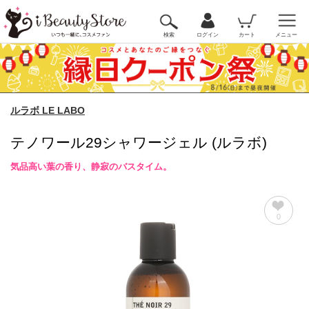
検索
ログイン
カート
メニュー
ルラボ LE LABO
テノワール29シャワージェル (ルラボ)
気品高い葉の香り、静寂のバスタイム。
0