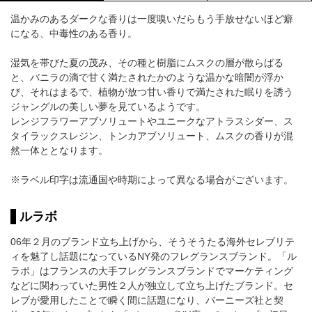
温かみのあるダークな香りは一度嗅いだらもう手放せないほど癖
になる、中毒性のある香り。
湿気を帯びた夏の茂み、その種と樹脂にムスクの層が散らばる
と、バニラの滴で甘く満たされたかのような温かな暗闇が浮か
び、それはまるで、植物が放つ甘い香りで満たされた眠りを誘う
ジャングルの美しい夢を見ているようです。
レンジフラワーアブソリュートやユニークなアトラスシダー、ス
タイラックスレジン、トンカアブソリュート、ムスクの香りが混
然一体ととなります。
※ラベル印字は流通国や時期によって異なる場合がございます。
ルラボ
06年２月のブランド立ち上げから、そうそうたる海外セレブリテ
ィを魅了し話題になっているNY発のフレグランスブランド。「ル
ラボ」はフランスの大手フレグランスブランドでマーケティング
などに関わっていた男性２人が独立して立ち上げたブランド。セ
レブが愛用したことで瞬く間に話題になり、バーニーズ社と契