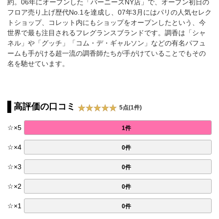
約。06年にオープンした「バーニーズNY店」で、オープン初日の
フロア売り上げ歴代No.1を達成し、07年3月にはパリの人気セレク
トショップ、コレット内にもショップをオープンしたという、今
世界で最も注目されるフレグランスブランドです。調香は「シャ
ネル」や「グッチ」「コム・デ・ギャルソン」などの有名パフュ
ームも手がける超一流の調香師たちが手がけていることでもその
名を馳せています。
高評価の口コミ
5点(1件)
☆
×
5
1件
☆
×
4
0件
☆
×
3
0件
☆
×
2
0件
☆
×
1
0件