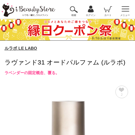
検索
ログイン
カート
メニュー
ルラボ LE LABO
ラヴァンド31 オードパルファム (ルラボ)
ラベンダーの固定概念、覆る。
2