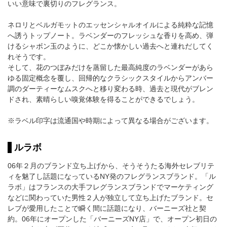
いい意味で裏切りのフレグランス。
ネロリとベルガモットのエッセンシャルオイルによる純粋な記憶
へ誘うトップノート。ラベンダーのフレッシュな香りを高め、弾
けるシャボン玉のように、どこか懐かしい過去へと連れだしてく
れそうです。
そして、花のつぼみだけを蒸留した最高純度のラベンダーがあら
ゆる固定概念を覆し、回帰的なクラシックスタイルからアンバー
調のダーティーなムスクへと移り変わる時、過去と現代がブレン
ドされ、素晴らしい嗅覚体験を得ることができるでしょう。
※ラベル印字は流通国や時期によって異なる場合がございます。
ルラボ
06年２月のブランド立ち上げから、そうそうたる海外セレブリテ
ィを魅了し話題になっているNY発のフレグランスブランド。「ル
ラボ」はフランスの大手フレグランスブランドでマーケティング
などに関わっていた男性２人が独立して立ち上げたブランド。セ
レブが愛用したことで瞬く間に話題になり、バーニーズ社と契
約。06年にオープンした「バーニーズNY店」で、オープン初日の