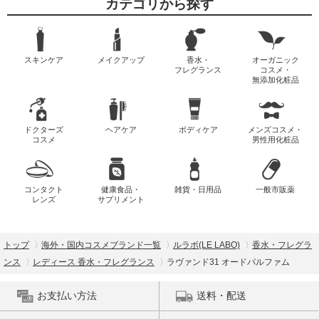
カテゴリから探す
スキンケア
メイクアップ
香水・
オーガニック
フレグランス
コスメ・
無添加化粧品
ドクターズ
ヘアケア
ボディケア
メンズコスメ・
コスメ
男性用化粧品
コンタクト
健康食品・
雑貨・日用品
一般市販薬
レンズ
サプリメント
トップ
海外・国内コスメブランド一覧
ルラボ(LE LABO)
香水・フレグラ
ンス
レディース 香水・フレグランス
ラヴァンド31 オードパルファム
お支払い方法
送料・配送