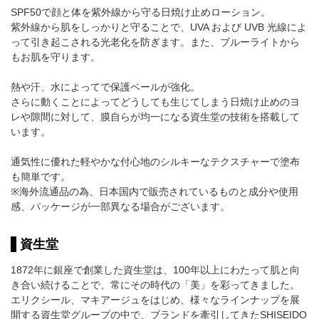
SPF50で顔と体を紫外線から守る日焼け止めローション。
紫外線から肌をしっかりと守ることで、UVA および UVB 光線によ
って引き起こされる光老化を防ぎます。また、ブルーライトから
もお肌を守ります。
熱や汗、水によってで保護ベールが強化。
さらに動くことによってどうしても生じてしまう日焼け止めのヨ
レや隙間に対して、膜自らが均一になる資生堂の技術を搭載して
います。
通気性に優れた軽やかな付心地のシルキーなテクスチャーで塗布
も簡単です。
※海外流通品の為、日本国内で販売されているものと成分や使用
感、パッケージが一部異なる場合がございます。
資生堂
1872年に銀座で創業した資生堂は、100年以上にわたって肌と向
き合い続けることで、常にその時代の「美」を彩ってきました。
エリクシール、マキアージュをはじめ、様々なラインナップを展
開する資生堂グループの中で、ブランドを牽引してきたSHISEIDO