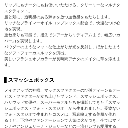
リップにもチークにもお使いいただける、クリーミーなマルチタ
スクティント。
唇と頬に、透明感のある輝きを放つ血色感をもたらします。
リッチなプライマーオイルコンプレックス配合で、快適なつけ心
地を実現。
重ね塗りも可能で、指先でシアーからミディアムまで、幅広いカ
バー力を実現します。
パウダーのようなマットな仕上がりが光を反射し、ぼかしたよう
なソフトフォーカスルックを演出。
美しいフラシュオブカラーが長時間アナタのメイクに華を添えま
す。
スマッシュボックス
メイクアップの神様、マックスファクターのひ孫ディーン＆デー
ビス・ファクターが立ち上げたブランド、スマッシュボックス。
ハリウッド女優や、スーパーモデルたちを撮影してきた「スマッ
シュボックス・フォト・スタジオ」から生まれました。妥協ない
フォトスタジオで生まれたコスメは、写真映えする美肌が作れ
る！と、下地やファンデーションで人気に火がつき、今ではマド
ンナやアンジェリーナ・ジョリーなどの一流セレブも愛用する、