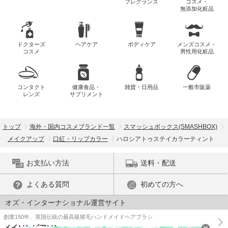
フレグランス
コスメ・
無添加化粧品
ドクターズ
ヘアケア
ボディケア
メンズコスメ・
コスメ
男性用化粧品
コンタクト
健康食品・
雑貨・日用品
一般市販薬
レンズ
サプリメント
トップ
海外・国内コスメブランド一覧
スマッシュボックス(SMASHBOX)
メイクアップ
口紅・リップカラー
ハロシアトゥステイカラーティント
お支払い方法
送料・配送
よくある質問
初めての方へ
オズ・インターナショナル運営サイト
創業150年、英国伝統の最高級猪毛ハンドメイドヘアブラシ
メイソンピアソン