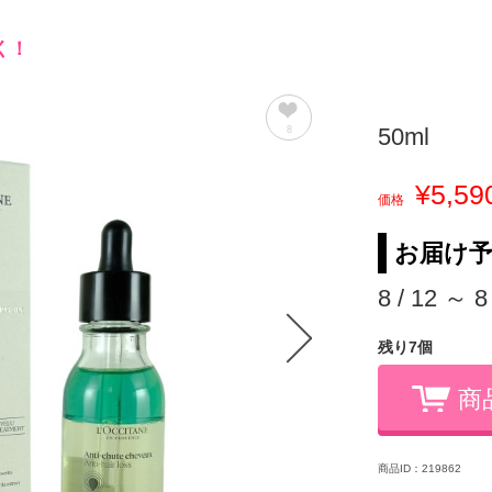
く！
50ml
8
¥5,59
価格
お届け
8 / 12 ～ 8
残り7個
商
商品ID：219862