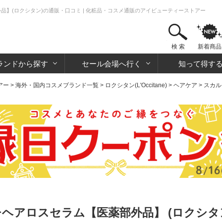
品】(ロクシタン)の通販・口コミ | 化粧品・コスメ通販のアイビューティーストアー
検 索
新着商品
ランドから探す
セール会場へ行く
知って得す
アー
>
海外・国内コスメブランド一覧
>
ロクシタン(L'Occitane)
>
ヘアケア
>
スカル
チヘアロスセラム【医薬部外品】 (ロクシタ