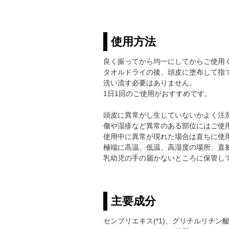
使用方法
良く振ってから均一にしてからご使用
タオルドライの後、頭皮に塗布して指
洗い流す必要はありません。
1日1回のご使用がおすすめです。
頭皮に異常がし生じていないかよく注
傷や湿疹など異常のある部位にはご使
使用中に異常が現れた場合は直ちに使
極端に高温、低温、高湿度の場所、直
乳幼児の手の届かないところに保管し
主要成分
センブリエキス(*1)、グリチルリチン酸