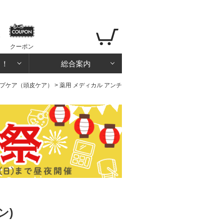
クーポン
る！
総合案内
プケア（頭皮ケア）
> 薬用 メディカル アンチ
ン)