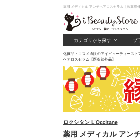
薬用 メディカル アンチヘアロスセラム【医薬部外
カテゴリから探す
ブ
化粧品・コスメ通販のアイビューティースト
ヘアロスセラム【医薬部外品】
ロクシタン L'Occitane
薬用 メディカル アン