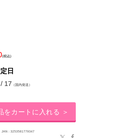
0
(税込)
予定日
 / 17
（国内発送）
品をカートに入れる ＞
JAN：3253581779347