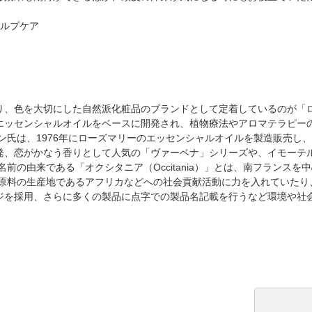
カルプケア
り、色を大切にした自然派化粧品のブランドとして定着しているのが「
エッセンシャルオイルをベースに開発され、植物療法やアロマテラピー
ン氏は、1976年にローズマリーのエッセンシャルオイルを製造販売し
発、恋がかなう香りとして人気の「ヴァーベナ」シリーズや、イモーテ
前の由来である「オクシタニア（Occitania）」とは、南フランス
 原料の生産地であるアフリカなどへの社会貢献活動に力を入れていたり
ジを採用、さらに多くの製品に点字での製品名記載を行うなど環境や社