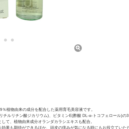
99％植物由来の成分を配合した薬用育毛美容液です。
チルリチン酸ジカリウム)、ビタミンE(酢酸 DL-α-トコフェロール)
として、植物由来成分オランダカラシエキスも配合。
る効果も期待ができるほか、頭皮の痒みが気になる時にもお役立ていた