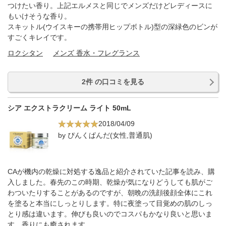
つけたい香り。上記エルメスと同じでメンズだけどレディースに
もいけそうな香り。
スキットル(ウイスキーの携帯用ヒップボトル)型の深緑色のビンが
すごくキレイです。
ロクシタン
メンズ 香水・フレグランス
2件 の口コミを見る
シア エクストラクリーム ライト 50mL
2018/04/09
by ぴんくぱんだ(女性,普通肌)
CAが機内の乾燥に対処する逸品と紹介されていた記事を読み、購
入しました。春先のこの時期、乾燥が気になりどうしても肌がご
わついたりすることがあるのですが、朝晩の洗顔後顔全体にこれ
を塗ると本当にしっとりします。特に夜塗って目覚めの肌のしっ
とり感は違います。伸びも良いのでコスパもかなり良いと思いま
す。香りにも癒されます。