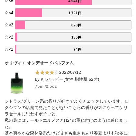
☆
×
5
4,941件
☆
×
4
1,721件
☆
×
3
628件
☆
×
2
135件
☆
×
1
74件
オリヴィエ オンデオードパルファム
2022/07/12
by KHハッピー(女性,脂性肌,62才)
75ml/2.5oz
シトラス/グリーン系の香りが好きでよくチェックしています。ロ
クシタンの店舗で見たことがないこちらの香りが気になってゲリ
ラセールに思わずポチッと。
私の鼻にはテールドエルメスとH24の重ね付けのように感じまし
た。
基本爽やかな森林浴系だけど甘さも重さもあり春夏よりも秋冬に