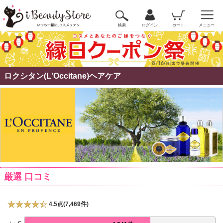
検索
ログイン
カート
メニュー
ロクシタン(L'Occitane)ヘアケア
厳選 口コミ
4.5点(7,469件)