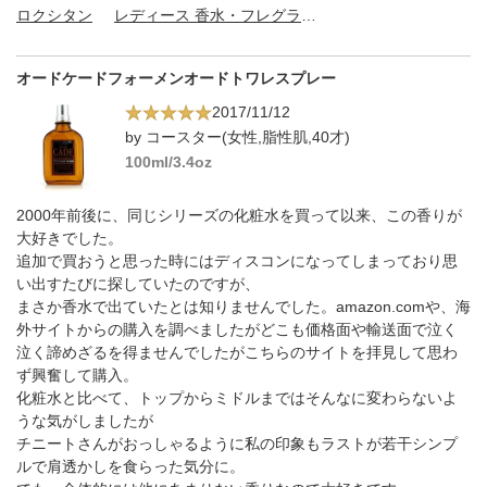
ロクシタン
レディース 香水・フレグランス
オードケードフォーメンオードトワレスプレー
2017/11/12
by コースター(女性,脂性肌,40才)
100ml/3.4oz
2000年前後に、同じシリーズの化粧水を買って以来、この香りが
大好きでした。
追加で買おうと思った時にはディスコンになってしまっており思
い出すたびに探していたのですが、
まさか香水で出ていたとは知りませんでした。amazon.comや、海
外サイトからの購入を調べましたがどこも価格面や輸送面で泣く
泣く諦めざるを得ませんでしたがこちらのサイトを拝見して思わ
ず興奮して購入。
化粧水と比べて、トップからミドルまではそんなに変わらないよ
うな気がしましたが
チニートさんがおっしゃるように私の印象もラストが若干シンプ
ルで肩透かしを食らった気分に。