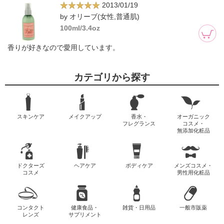
2013/01/19
by オリーブ(女性,普通肌)
100ml/3.4oz
香りが好きなので愛用しています。
カテゴリから探す
スキンケア
メイクアップ
香水・
オーガニック
フレグランス
コスメ・
無添加化粧品
ドクターズ
ヘアケア
ボディケア
メンズコスメ・
コスメ
男性用化粧品
コンタクト
健康食品・
雑貨・日用品
一般市販薬
レンズ
サプリメント