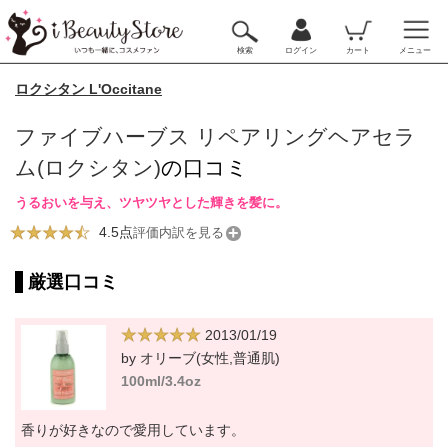
検索
ログイン
カート
メニュー
ロクシタン L'Occitane
ファイブハーブス リペアリングヘアセラ
ム(ロクシタン)
の口コミ
うるおいを与え、ツヤツヤとした輝きを髪に。
4.5点
評価内訳を見る
厳選口コミ
2013/01/19
by オリーブ(女性,普通肌)
100ml/3.4oz
香りが好きなので愛用しています。