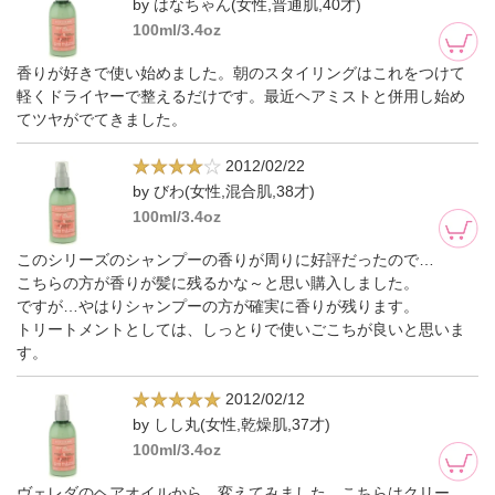
by はなちゃん(女性,普通肌,40才)
100ml/3.4oz
香りが好きで使い始めました。朝のスタイリングはこれをつけて
軽くドライヤーで整えるだけです。最近ヘアミストと併用し始め
てツヤがでてきました。
2012/02/22
by びわ(女性,混合肌,38才)
100ml/3.4oz
このシリーズのシャンプーの香りが周りに好評だったので…
こちらの方が香りが髪に残るかな～と思い購入しました。
ですが…やはりシャンプーの方が確実に香りが残ります。
トリートメントとしては、しっとりで使いごこちが良いと思いま
す。
2012/02/12
by しし丸(女性,乾燥肌,37才)
100ml/3.4oz
ヴェレダのヘアオイルから、変えてみました。こちらはクリー