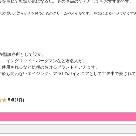
齢を重ねて乾燥が気になる肌、冬の季節のケアとしてもおすすめです。
肌の潤いと柔らかさを保つためのクリームやオイルです。 乾燥による小ジワやくす
滞在型診療所として設立。
ル、イングリッド・バーグマンなど著名人が。
て使用されるなど信頼のおけるブランドといえます。
年齢も問わないエイジングケア※1のパイオニアとして世界中で愛され
5点(1件)