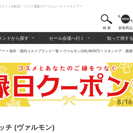
・口コミ | 化粧品・コスメ通販のアイビューティーストアー
検 索
新着商品
ランドから探す
セール会場へ行く
知って得す
アー
>
海外・国内コスメブランド一覧
>
ヴァルモン(VALMONT)
>
スキンケア・基礎
ッチ (ヴァルモン)