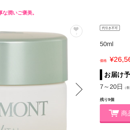
厚な潤いご褒美。
代引き不可
7
50ml
¥26,5
価格
お届け
7～20日
（香
残り9個
商