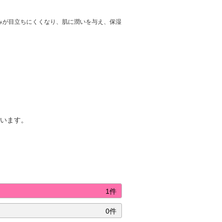
みが目立ちにくくなり、肌に潤いを与え、保湿
ています。
1件
0件