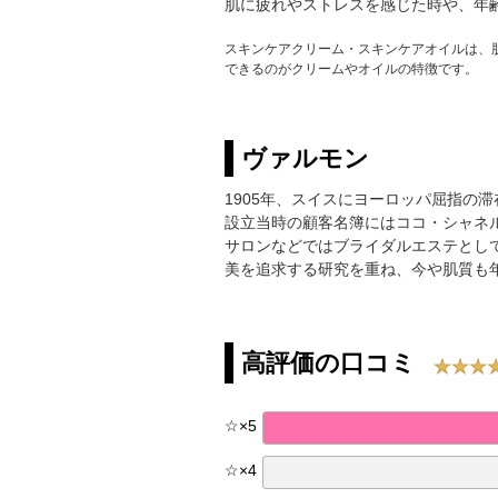
肌に疲れやストレスを感じた時や、年
スキンケアクリーム・スキンケアオイルは、
できるのがクリームやオイルの特徴です。
ヴァルモン
1905年、スイスにヨーロッパ屈指の
設立当時の顧客名簿にはココ・シャネ
サロンなどではブライダルエステとし
美を追求する研究を重ね、今や肌質も
高評価の口コミ
☆
×
5
☆
×
4