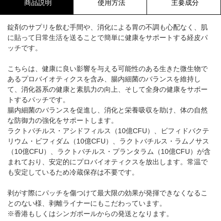
商品説明
使用方法
主要成分
錠剤のサプリを飲む手間や、消化による胃の不調も心配なく、肌
に貼って日常生活を送ることで簡単に健康をサポートする経皮パ
ッチです。
こちらは、健康に良い影響を与える可能性のある生きた微生物で
あるプロバイオティクスを含み、腸内細菌のバランスを維持し
て、消化器系の健康と素肌力の向上、そして全身の健康をサポー
トするパッチです。
腸内細菌のバランスを促進し、消化と栄養吸収を助け、体の自然
な防御力の強化をサポートします。
ラクトバチルス・アシドフィルス（10億CFU）、ビフィドバクテ
リウム・ビフィダム（10億CFU）、ラクトバチルス・ラムノサス
（10億CFU）、ラクトバチルス・プランタラム（10億CFU）が含
まれており、安定的にプロバイオティクスを放出します。常温で
も安定しているため冷蔵保存は不要です。
剥がす際にパッチを傷つけて最大限の効果が発揮できなくなるこ
とのない様、剥離ライナーにもこだわっています。
※香港もしくはシンガポールからの発送となります。