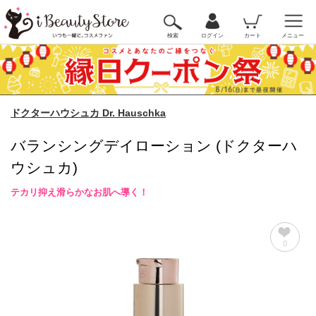
検索
ログイン
カート
メニュー
ドクターハウシュカ Dr. Hauschka
バランシングデイローション (ドクターハ
ウシュカ)
テカリ抑え滑らかなお肌へ導く！
0