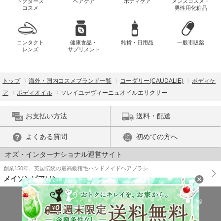
ドクターズ
ヘアケア
ボディケア
メンズコスメ・
コスメ
男性用化粧品
コンタクト
健康食品・
雑貨・日用品
一般市販薬
レンズ
サプリメント
トップ
海外・国内コスメブランド一覧
コーダリー(CAUDALIE)
ボディケ
ア
ボディオイル
ソレイユデヴィーニュオイルエリクサー
お支払い方法
送料・配送
よくある質問
初めての方へ
オズ・インターナショナル運営サイト
創業150年、英国伝統の最高級猪毛ハンドメイドヘアブラシ
メイソンピアソン
特商法に基づく表示
プライバシーポリシー
医薬品販売許可証の情報
ご利用規約
PC版で表示