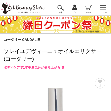
検索
ログイン
カート
メニュー
コーダリー CAUDALIE
ソレイユデヴィーニュオイルエリクサー
(コーダリー)
ボディケアで1年中夏気分が盛り上がる↑⁉
2