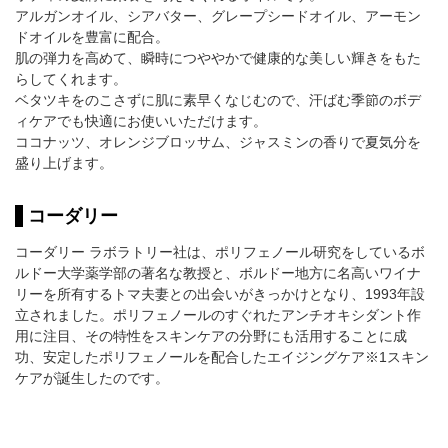
アルガンオイル、シアバター、グレープシードオイル、アーモン
ドオイルを豊富に配合。
肌の弾力を高めて、瞬時につややかで健康的な美しい輝きをもた
らしてくれます。
ベタツキをのこさずに肌に素早くなじむので、汗ばむ季節のボデ
ィケアでも快適にお使いいただけます。
ココナッツ、オレンジブロッサム、ジャスミンの香りで夏気分を
盛り上げます。
コーダリー
コーダリー ラボラトリー社は、ポリフェノール研究をしているボ
ルドー大学薬学部の著名な教授と、ボルドー地方に名高いワイナ
リーを所有するトマ夫妻との出会いがきっかけとなり、1993年設
立されました。ポリフェノールのすぐれたアンチオキシダント作
用に注目、その特性をスキンケアの分野にも活用することに成
功、安定したポリフェノールを配合したエイジングケア※1スキン
ケアが誕生したのです。