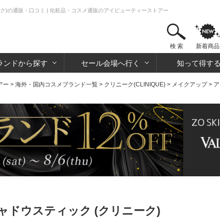
ク)の通販・口コミ | 化粧品・コスメ通販のアイビューティーストアー
検 索
新着商品
ランドから探す
セール会場へ行く
知って得す
アー
>
海外・国内コスメブランド一覧
>
クリニーク(CLINIQUE)
>
メイクアップ
>
ア
ドウスティック (クリニーク)