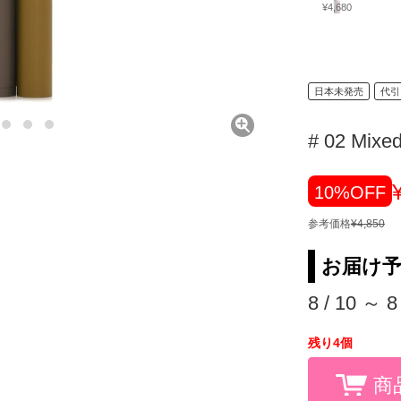
¥4,680
日本未発売
代引
# 02 Mixe
10%OFF
参考価格
¥4,850
お届け
8 / 10 ～ 8
残り4個
商