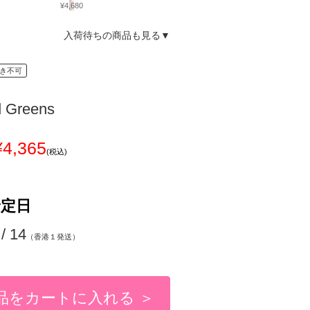
¥4,680
入荷待ちの商品も見る▼
き不可
d Greens
¥4,365
(税込)
予定日
 / 14
（香港１発送）
品をカートに入れる ＞