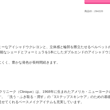
商品ID：294220
ミーなアイシャドウクレヨンと、立体感と輪郭を際立たせるベルベット
万能なシェードとフォーミュラを1本にしたダブルエンドのアイシャドウ
にくく、豊かな発色が長時間続きます。
リニーク（Clinique）は、1968年に生まれたアメリカ・ニューヨー
。 「洗う・ふき取る・潤す」の「3ステップスキンケア」のための基
見せてくれるベースメイクアイテムも充実しています。