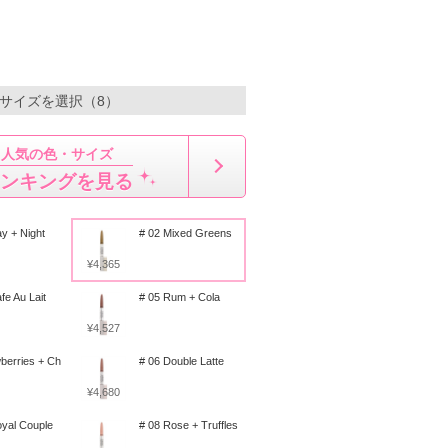
・サイズを選択（8）
人気の色・サイズ
ンキングを見る
y + Night
# 02 Mixed Greens
¥4,365
fe Au Lait
# 05 Rum + Cola
¥4,527
berries + Ch
# 06 Double Latte
¥4,680
oyal Couple
# 08 Rose + Truffles