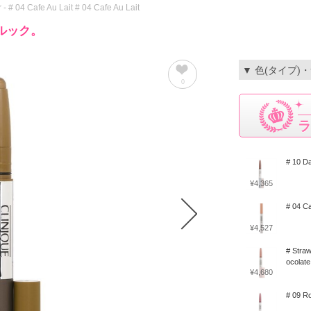
 # 04 Cafe Au Lait # 04 Cafe Au Lait
ルック。
▼ 色(タイプ)
0
ラ
# 10 Da
¥4,365
# 04 Ca
¥4,527
# Straw
ocolate
¥4,680
# 09 R