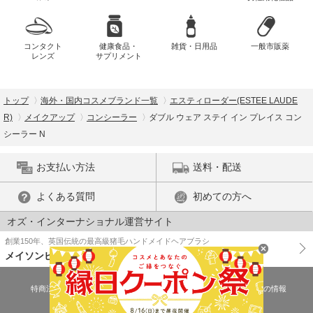
コンタクト
健康食品・
雑貨・日用品
一般市販薬
レンズ
サプリメント
トップ
海外・国内コスメブランド一覧
エスティローダー(ESTEE LAUDE
R)
メイクアップ
コンシーラー
ダブル ウェア ステイ イン プレイス コン
シーラー N
お支払い方法
送料・配送
よくある質問
初めての方へ
オズ・インターナショナル運営サイト
創業150年、英国伝統の最高級猪毛ハンドメイドヘアブラシ
メイソンピアソン
特商法に基づく表示
プライバシーポリシー
医薬品販売許可証の情報
ご利用規約
PC版で表示