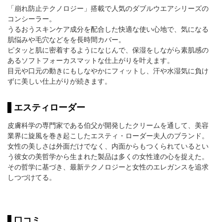
「崩れ防止テクノロジー」搭載で人気のダブルウエアシリーズの
コンシーラー。
うるおうスキンケア成分を配合した快適な使い心地で、気になる
肌悩みや毛穴などをを長時間カバー。
ピタッと肌に密着するようになじんで、保湿をしながら素肌感の
あるソフトフォーカスマットな仕上がりを叶えます。
目元や口元の動きにもしなやかにフィットし、汗や水湿気に負け
ずに美しい仕上がりが続きます。
エスティローダー
皮膚科学の専門家である伯父が開発したクリームを通して、美容
業界に旋風を巻き起こしたエスティ・ローダー夫人のブランド。
女性の美しさは外面だけでなく、内面からもつくられているとい
う彼女の美哲学から生まれた製品は多くの女性達の心を捉えた。
その哲学に基づき、最新テクノロジーと女性のエレガンスを追求
しつづけてる。
口コミ