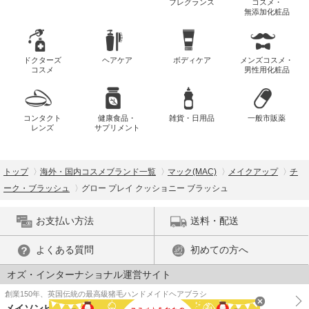
フレグランス
コスメ・
無添加化粧品
ドクターズ
ヘアケア
ボディケア
メンズコスメ・
コスメ
男性用化粧品
コンタクト
健康食品・
雑貨・日用品
一般市販薬
レンズ
サプリメント
トップ
海外・国内コスメブランド一覧
マック(MAC)
メイクアップ
チ
ーク・ブラッシュ
グロー プレイ クッショニー ブラッシュ
お支払い方法
送料・配送
よくある質問
初めての方へ
オズ・インターナショナル運営サイト
創業150年、英国伝統の最高級猪毛ハンドメイドヘアブラシ
メイソンピアソン