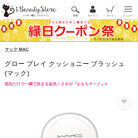
検索
ログイン
カート
メニュー
マック MAC
グロー プレイ クッショニー ブラッシュ
(マック)
指先だけで一瞬で決まる血色！さすが『おもちチーク』♥
0