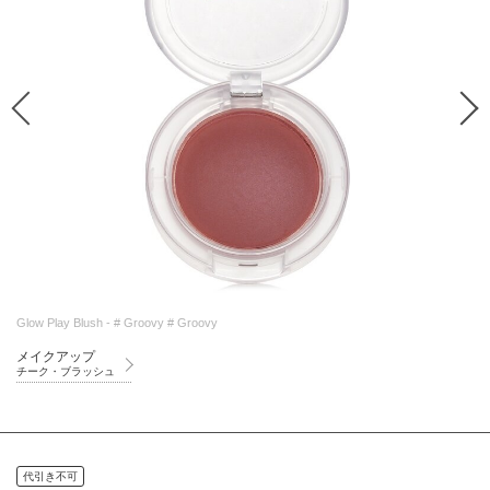
Glow Play Blush - # Groovy # Groovy
メイクアップ
チーク・ブラッシュ
代引き不可