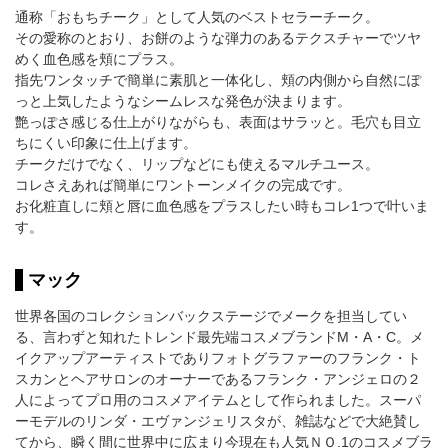
通称「おもちチーク」として人気のベストセラーチーク。
その愛称のとおり、お餅のような弾力のあるテクスチャーでツヤ
めく血色感を頬にプラス。
指先ワンタッチで簡単に素肌と一体化し、頬の内側から自然にぽ
っと上気したようなシームレスな発色が決まります。
艶っぽさ感じる仕上がりながらも、表面はサラッと。毛穴も目立
ちにくい印象に仕上げます。
チークだけでなく、リップなどにも使えるマルチユース。
コレさえあれば簡単にワントーンメイクの完成です。
お化粧直しに頬と唇に血色感をプラスしたい時もコレ1つで叶いま
す。
マック
世界各国のコレクションバックステージでメークを担当してい
る、言わずと知れたトレンド最先端コスメブランドM・A・C。メ
イクアップアーティストでありフォトグラファーのフランク・ト
スカンとヘアサロンのオーナーであるフランク・アンジェロの２
人によってプロ用のコスメアイテムとして作られました。スーパ
ーモデルのリンダ・エヴァンジェリスタが、雑誌などで大絶賛し
てから、瞬く間に世界中に広まり今現在も人気ＮＯ.1のコスメブラ