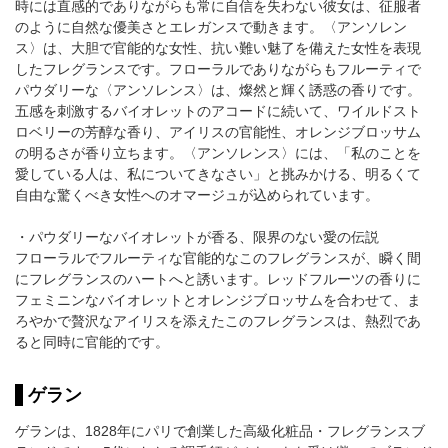
時には直感的でありながらも常に自信を失わない彼女は、征服者
のように自然な優美さとエレガンスで動きます。〈アンソレン
ス〉は、大胆で官能的な女性、抗い難い魅了を備えた女性を表現
したフレグランスです。フローラルでありながらもフルーティで
パウダリーな〈アンソレンス〉は、燦然と輝く誘惑の香りです。
五感を刺激するバイオレットのアコードに続いて、ワイルドスト
ロベリーの芳醇な香り、アイリスの官能性、オレンジブロッサム
の明るさが香り立ちます。〈アンソレンス〉には、「私のことを
愛している人は、私についてきなさい」と挑みかける、明るくて
自由な驚くべき女性へのオマージュが込められています。
・パウダリーなバイオレットが香る、限界のない愛の伝説
フローラルでフルーティな官能的なこのフレグランスが、瞬く間
にフレグランスのハートへと誘います。レッドフルーツの香りに
フェミニンなバイオレットとオレンジブロッサムを合わせて、ま
ろやかで贅沢なアイリスを添えたこのフレグランスは、熱烈であ
ると同時に官能的です。
ゲラン
ゲランは、1828年にパリで創業した高級化粧品・フレグランスブ