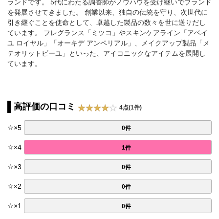
ランドです。 5代にわたる調香師がノウハウを受け継いでブランド
を発展させてきました。 創業以来、独自の伝統を守り、次世代に
引き継ぐことを使命として、卓越した製品の数々を世に送りだし
ています。 フレグランス「ミツコ」やスキンケアライン「アベイ
ユ ロイヤル」「オーキデ アンペリアル」、メイクアップ製品「メ
テオリットビーユ」といった、アイコニックなアイテムを展開し
ています。
高評価の口コミ
4点(1件)
☆
×
5
0件
☆
×
4
1件
☆
×
3
0件
☆
×
2
0件
☆
×
1
0件