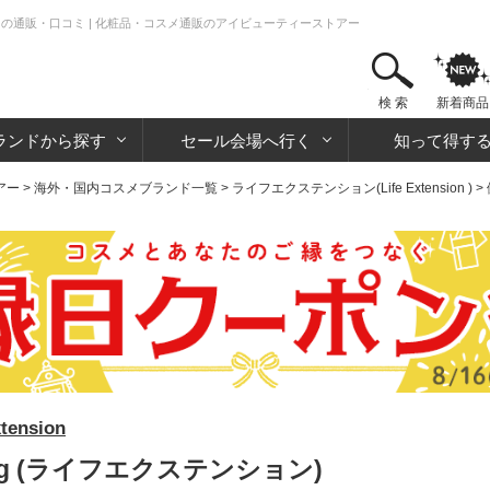
ン)の通販・口コミ | 化粧品・コスメ通販のアイビューティーストアー
検 索
新着商品
ランドから探す
セール会場へ行く
知って得す
アー
>
海外・国内コスメブランド一覧
>
ライフエクステンション(Life Extension )
>
ension
g (ライフエクステンション)