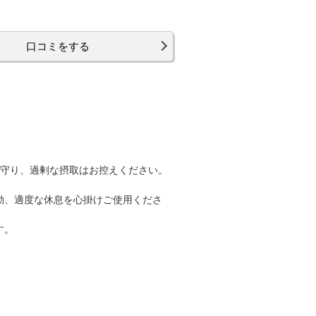
口コミをする
ず守り、過剰な摂取はお控えください。
動、適度な休息を心掛けご使用くださ
す。