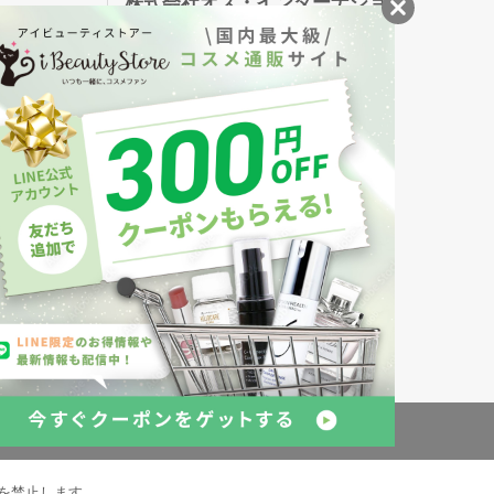
株式会社オズ・インターナショ
ナル
創業150年、英国伝統の最高級猪毛ハン
S
ドメイドヘアブラシ
メイソンピアソン
・美容商品の通販サイトです。
発売の化粧品も取り揃えています。
約
倉庫の管理体制
を禁止します。