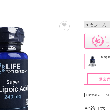
▼ 色(タイプ)
1
ラ
60錠 1
¥5,800
通常
日本未発売
代引
60錠 1本