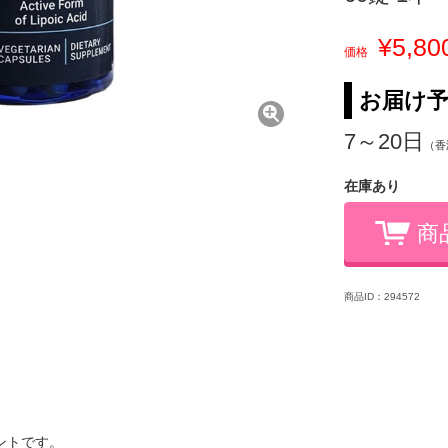
¥5,80
価格
お届け
7～20日
（香
在庫あり
商
商品ID：294572
ントです。