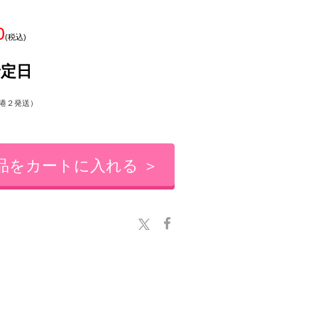
0
(税込)
予定日
港２発送）
品をカートに入れる ＞