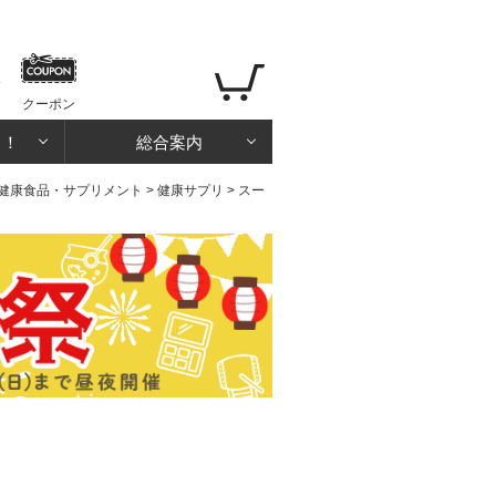
クーポン
る！
総合案内
健康食品・サプリメント
>
健康サプリ
> スー