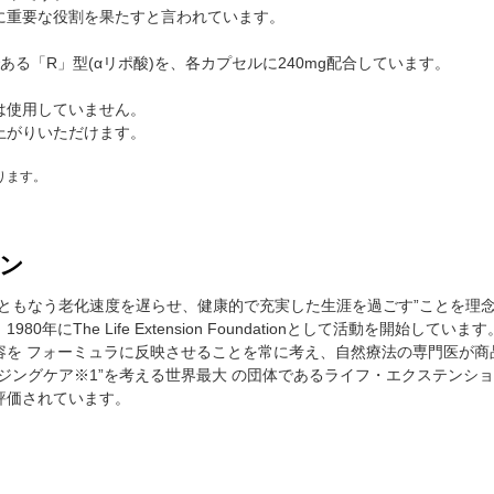
に重要な役割を果たすと言われています。
る「R」型(αリポ酸)を、各カプセルに240mg配合しています。
は使用していません。
上がりいただけます。
ります。
ン
ともなう老化速度を遅らせ、健康的で充実した生涯を過ごす”ことを理念と
0年にThe Life Extension Foundationとして活動を開始し
を フォーミュラに反映させることを常に考え、自然療法の専門医が商品
ジングケア※1”を考える世界最大 の団体であるライフ・エクステンシ
評価されています。