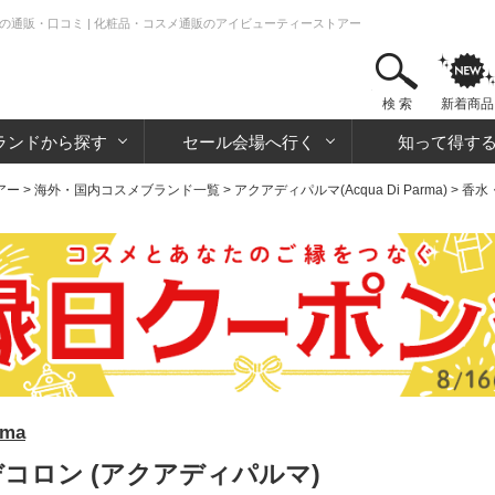
)の通販・口コミ | 化粧品・コスメ通販のアイビューティーストアー
検 索
新着商品
ランドから探す
セール会場へ行く
知って得す
アー
>
海外・国内コスメブランド一覧
>
アクアディパルマ(Acqua Di Parma)
>
香水
ma
デコロン (アクアディパルマ)