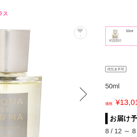
ラス
50ml
2
¥13,010
代引き不可
50ml
¥13,0
価格
お届け
8 / 12 ～ 8