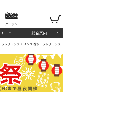
クーポン
る！
総合案内
・フレグランス
>
メンズ 香水・フレグランス