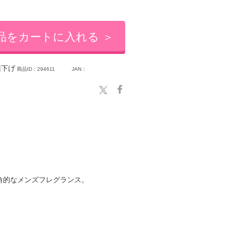
品をカートに入れる ＞
下げ
商品ID：294611
JAN：
角的なメンズフレグランス。