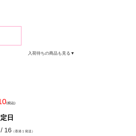
入荷待ちの商品も見る▼
10
(税込)
予定日
 / 16
（香港１発送）