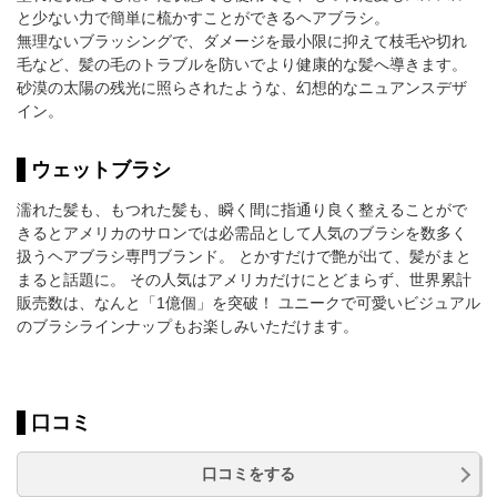
と少ない力で簡単に梳かすことができるヘアブラシ。
無理ないブラッシングで、ダメージを最小限に抑えて枝毛や切れ
毛など、髪の毛のトラブルを防いでより健康的な髪へ導きます。
砂漠の太陽の残光に照らされたような、幻想的なニュアンスデザ
イン。
ウェットブラシ
濡れた髪も、もつれた髪も、瞬く間に指通り良く整えることがで
きるとアメリカのサロンでは必需品として人気のブラシを数多く
扱うヘアブラシ専門ブランド。 とかすだけで艶が出て、髪がまと
まると話題に。 その人気はアメリカだけにとどまらず、世界累計
販売数は、なんと「1億個」を突破！ ユニークで可愛いビジュアル
のブラシラインナップもお楽しみいただけます。
口コミ
口コミをする