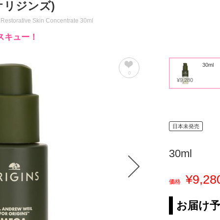
オリジンズ)
Restorative Skin Concentrate 30ml
スキュー！
30ml
0
¥9,280
日本未発売
30ml
¥9,28
価格
お届け