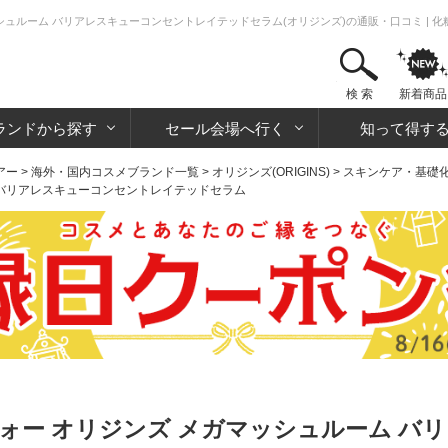
シュルーム バリアレスキューコンセントレイテッドセラム(オリジンズ)の通販・口コミ |
検 索
新着商品
ランドから探す
セール会場へ行く
知って得す
アー
>
海外・国内コスメブランド一覧
>
オリジンズ(ORIGINS)
>
スキンケア・基礎
 バリアレスキューコンセントレイテッドセラム
ォー オリジンズ メガマッシュルーム バ