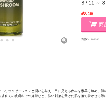
8 / 11 ～ 8
残り1個
商
商品ID：297200
よいリラクゼーションと潤いを与え、目に見える赤みを素早く鎮め、肌
皮膚科での皮膚科での施術など、強い刺激を受けた肌を落ち着かせる際
）