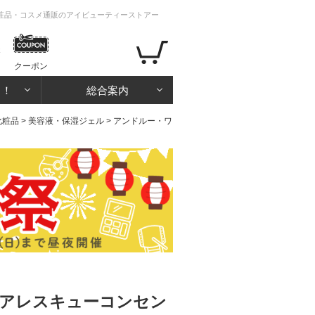
 化粧品・コスメ通販のアイビューティーストアー
クーポン
る！
総合案内
化粧品
>
美容液・保湿ジェル
> アンドルー・ワ
リアレスキューコンセン