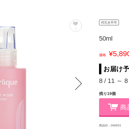
代引き不可
0
50ml
¥5,89
価格
お届け
8 / 11 ～ 8
残り19個
商
商品ID：296853