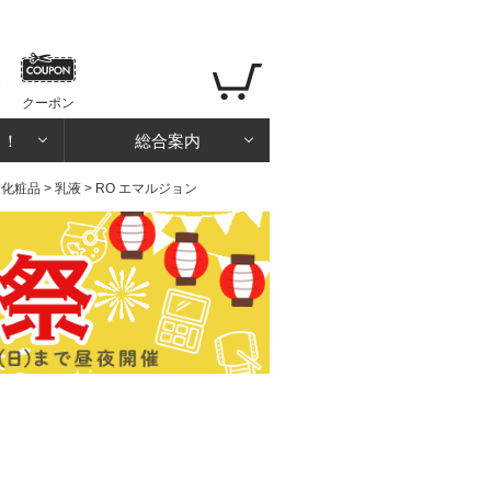
クーポン
る！
総合案内
礎化粧品
>
乳液
> RO エマルジョン