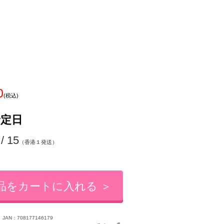
0
(税込)
予定日
 / 15
（香港１発送）
品をカートに入れる ＞
JAN：708177146179