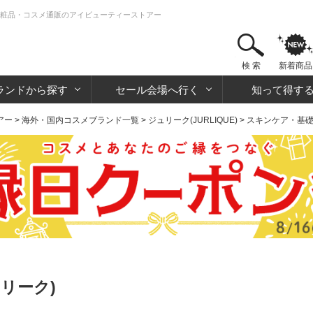
| 化粧品・コスメ通販のアイビューティーストアー
検 索
新着商品
ランドから探す
セール会場へ行く
知って得す
アー
>
海外・国内コスメブランド一覧
>
ジュリーク(JURLIQUE)
>
スキンケア・基
ュリーク)