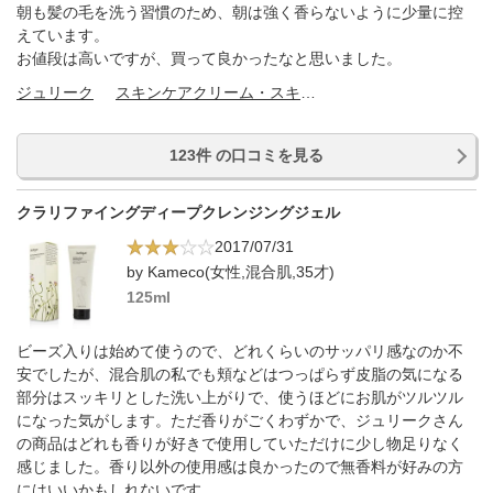
朝も髪の毛を洗う習慣のため、朝は強く香らないように少量に控
えています。
お値段は高いですが、買って良かったなと思いました。
ジュリーク
スキンケアクリーム・スキンケアオイル
123件 の口コミを見る
クラリファイングディープクレンジングジェル
2017/07/31
by Kameco(女性,混合肌,35才)
125ml
ビーズ入りは始めて使うので、どれくらいのサッパリ感なのか不
安でしたが、混合肌の私でも頬などはつっぱらず皮脂の気になる
部分はスッキリとした洗い上がりで、使うほどにお肌がツルツル
になった気がします。ただ香りがごくわずかで、ジュリークさん
の商品はどれも香りが好きで使用していただけに少し物足りなく
感じました。香り以外の使用感は良かったので無香料が好みの方
にはいいかもしれないです。