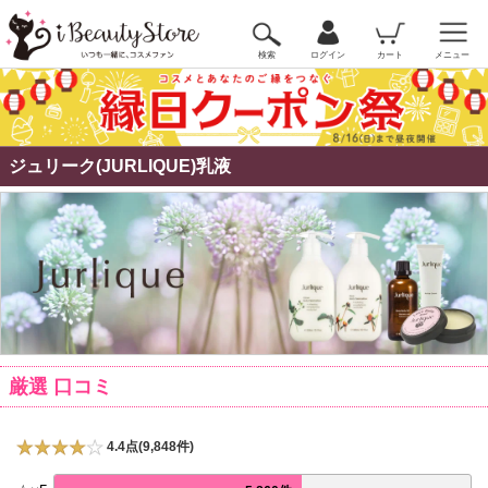
検索
ログイン
カート
メニュー
ジュリーク(JURLIQUE)乳液
厳選 口コミ
4.4点(9,848件)