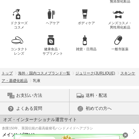
無添加化粧品
ドクターズ
ヘアケア
ボディケア
メンズコスメ・
コスメ
男性用化粧品
コンタクト
健康食品・
雑貨・日用品
一般市販薬
レンズ
サプリメント
トップ
海外・国内コスメブランド一覧
ジュリーク(JURLIQUE)
スキンケ
ア・基礎化粧品
乳液
お支払い方法
送料・配送
よくある質問
初めての方へ
オズ・インターナショナル運営サイト
創業150年、英国伝統の最高級猪毛ハンドメイドヘアブラシ
メイソンピアソン