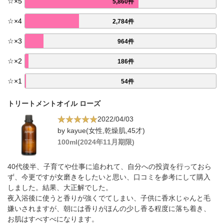
☆
×
5
5,860件
☆
×
4
2,784件
☆
×
3
964件
☆
×
2
186件
☆
×
1
54件
トリートメントオイル ローズ
2022/04/03
by kayue(女性,乾燥肌,45才)
100ml(2024年11月期限)
40代後半、子育てや仕事に追われて、自分への投資を行っておら
ず、今更ですが女磨きをしたいと思い、口コミを参考にして購入
しました。結果、大正解でした。
夜入浴後に使うと香りが強くでてしまい、子供に香水じゃんと毛
嫌いされますが、朝には香りがほんの少し香る程度に落ち着き、
お肌はすべすべになります。