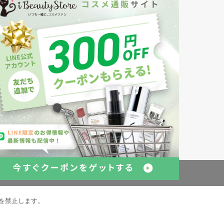
創業150年、英国伝統の最高級猪毛ハン
S
ドメイドヘアブラシ
メイソンピアソン
・美容商品の通販サイトです。
発売の化粧品も取り揃えています。
約
倉庫の管理体制
を禁止します。