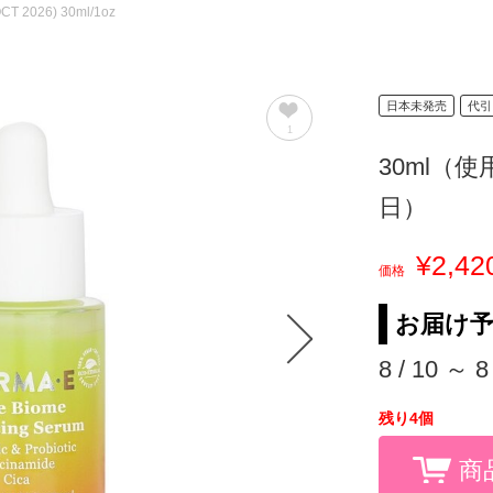
OCT 2026) 30ml/1oz
日本未発売
代引
1
30ml（使
日）
¥2,42
価格
お届け
8 / 10 ～ 8
残り4個
商