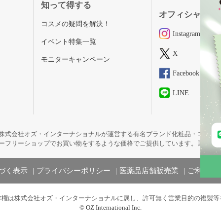
知って得する
オフィシャルSN
コスメの疑問を解決！
Instagram
イベント特集一覧
X
モニターキャンペーン
Facebook
LINE
株式会社オズ・インターナショナルが運営する有名ブランド化粧品・コスメ
ーフリーショップでお買い物をするような価格でご提供しています。国内未
づく表示
プライバシーポリシー
医薬品店舗販売業
ご利用規
作権は株式会社オズ・インターナショナルに属し、許可無く営業目的の複製等
©
OZ International Inc.