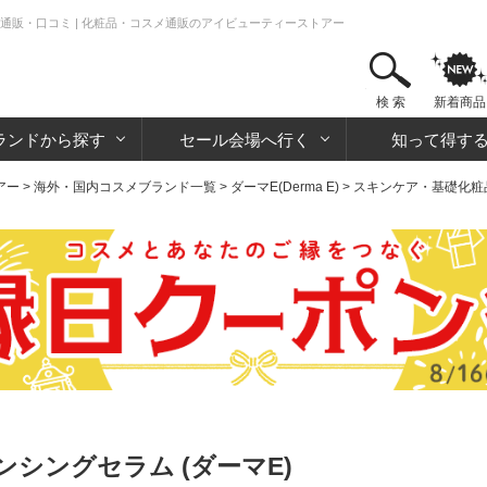
通販・口コミ | 化粧品・コスメ通販のアイビューティーストアー
検 索
新着商品
ランドから探す
セール会場へ行く
知って得す
アー
>
海外・国内コスメブランド一覧
>
ダーマE(Derma E)
>
スキンケア・基礎化粧
シングセラム (ダーマE)