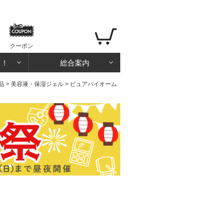
クーポン
る！
総合案内
品
>
美容液・保湿ジェル
> ピュアバイオーム