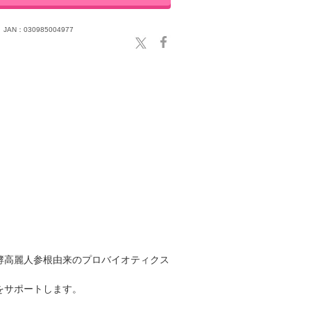
JAN：030985004977
酵高麗人参根由来のプロバイオティクス
をサポートします。